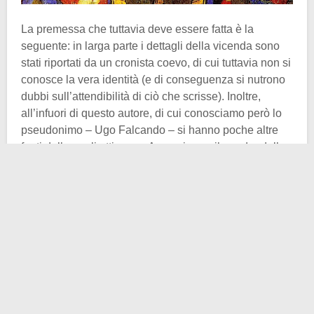
La premessa che tuttavia deve essere fatta è la
seguente: in larga parte i dettagli della vicenda sono
stati riportati da un cronista coevo, di cui tuttavia non si
conosce la vera identità (e di conseguenza si nutrono
dubbi sull’attendibilità di ciò che scrisse). Inoltre,
all’infuori di questo autore, di cui conosciamo però lo
pseudonimo – Ugo Falcando – si hanno poche altre
fonti dalle quali attingere. A peggiorare il quadro della
ricerca storica ci sarebbe il fatto che suddette fonti con
frequenza entrano in contrasto fra di loro, apparendo
non solo frammentarie, ma anche discordanti. Detto
ciò, qualche punto abbastanza certo della vicenda si
può tuttavia snocciolare.
La Sicilia normanna,
nata ufficialmente nel 1130 grazie
a Ruggero II d’Altavilla
, era uno degli stati più potenti e
avanzati dell’Europa nel XII secolo. Alla morte di
Ruggero II, avvenuta nel 1154, il trono passò a suo