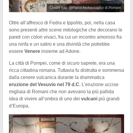
Crediti foto: @Parco Archeologico di Pompei
Oltre all’affresco di Fedra e Ippolito, poi, nella casa
sono presenti altre scene mitologiche che decorano le
pareti con colori vivaci, fra cui un incontro amoroso fra
una ninfa e un satiro e una divinità che potrebbe
essere
Venere
insieme ad Adone.
La città di Pompei, come di sicuro saprete, era una
ricca cittadina romana. Tuttavia fu distrutta e sommersa
dalla cenere vulcanica durante la drammatica
eruzione del Vesuvio nel 79 d.C.
L’eruzione uccise
migliaia di Romani che non avevano la più pallida
idea di vivere all’ombra di uno dei
vulcani
più grandi
d’Europa.