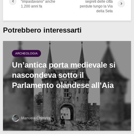
“impastavano” anche
segreti delle città
1.200 anni fa
perdute lungo la Via
della Seta
Potrebbero interessarti
ARCHEOLOGIA
Un’antica porta medievale si
nascondeva sotto il
Parlamento olandese all’Aia
Manuela Chimera