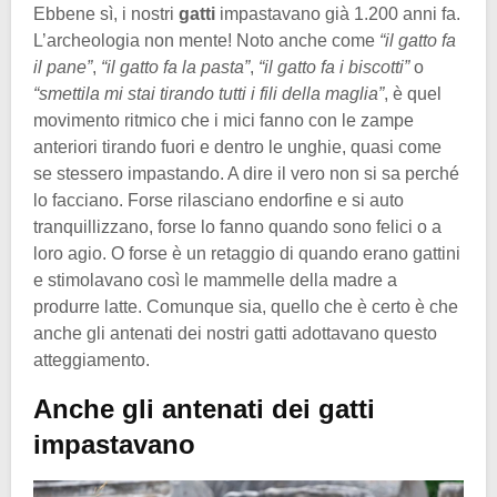
Ebbene sì, i nostri
gatti
impastavano già 1.200 anni fa.
L’archeologia non mente! Noto anche come
“il gatto fa
il pane”
,
“il gatto fa la pasta”
,
“il gatto fa i biscotti”
o
“smettila mi stai tirando tutti i fili della maglia”
, è quel
movimento ritmico che i mici fanno con le zampe
anteriori tirando fuori e dentro le unghie, quasi come
se stessero impastando. A dire il vero non si sa perché
lo facciano. Forse rilasciano endorfine e si auto
tranquillizzano, forse lo fanno quando sono felici o a
loro agio. O forse è un retaggio di quando erano gattini
e stimolavano così le mammelle della madre a
produrre latte. Comunque sia, quello che è certo è che
anche gli antenati dei nostri gatti adottavano questo
atteggiamento.
Anche gli antenati dei gatti
impastavano