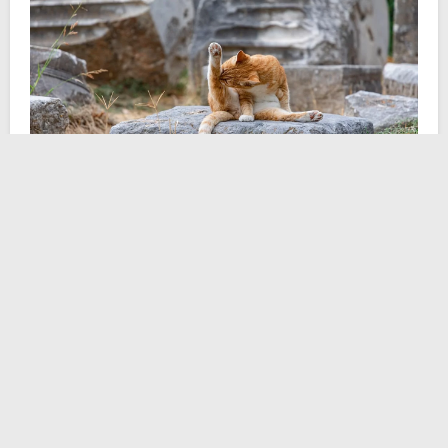
A scoprire questa bizzarria sono stati gli
archeologi di
Gerusalemme
. I ricercatori hanno riportato alla luce il
frammento di una brocca d’argilla
risalente a 1.200
anni fa. Su questo frammento spicca l’impronta di un
piccolo gatto che
“impastava”
.
Gli archeologi sospettano che il gatto abbia lasciato
l’
impronta della sua zampa
nel momento in cui un
vasaio
aveva incautamente lasciato la sua brocca
appena realizzata al sole, per asciugarla prima di