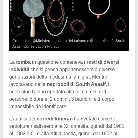
Crediti foto: @Ministero egiziano del turismo e delle antichità; South
Asasif Conservation Project
La
tomba
in questione conteneva i
resti di diversi
individui
che si pensa appartenessero a diverse
generazioni della medesima famiglia. Mentre
lavoravano nella
necropoli di South Asasif
, i
ricercatori hanno riportato alla luce i resti di 11
persone: 5 donne, 2 uomini, 3 bambini e 1 corpo
impossibile da identificare.
L’analisi dei
corredi funerari
ha rivelato come le
sepolture risalissero alla XII dinastia, quindi dal 1981
al 1802 a.C. e alla XIII dinastia, quindi dal 1802 al