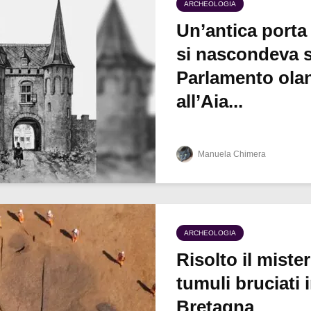
ARCHEOLOGIA
Un’antica porta
si nascondeva s
Parlamento ola
all’Aia...
Manuela Chimera
ARCHEOLOGIA
Risolto il miste
tumuli bruciati 
Bretagna