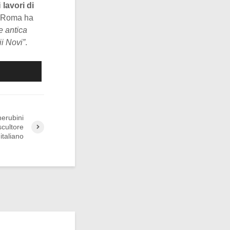
i
lavori di
di Roma ha
e antica
ii Novi”
.
herubini
scultore
italiano