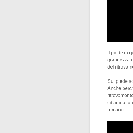
Il piede in 
grandezza n
del ritrova
Sul piede so
Anche perché
ritrovamento
cittadina fo
romano.