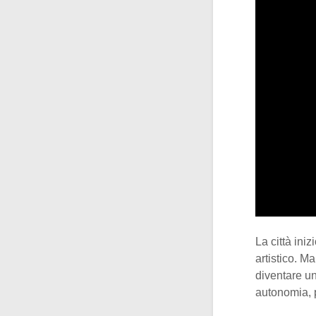
La città ini
artistico. M
diventare u
autonomia, 