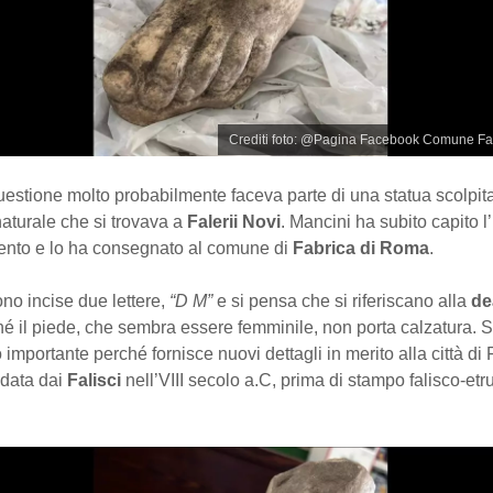
Crediti foto: @Pagina Facebook Comune Fa
questione molto probabilmente faceva parte di una statua scolpit
aturale che si trovava a
Falerii Novi
. Mancini ha subito capito 
mento e lo ha consegnato al comune di
Fabrica di Roma
.
no incise due lettere,
“D M”
e si pensa che si riferiscano alla
de
 il piede, che sembra essere femminile, non porta calzatura. Si 
 importante perché fornisce nuovi dettagli in merito alla città di F
ndata dai
Falisci
nell’VIII secolo a.C, prima di stampo falisco-etr