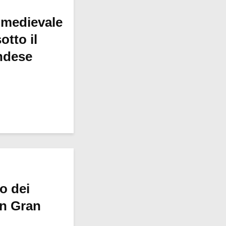
 medievale
otto il
ndese
ro dei
in Gran