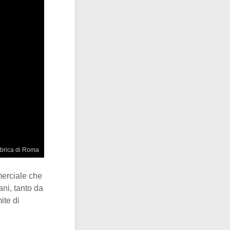
brica di Roma
merciale che
ni, tanto da
ite di