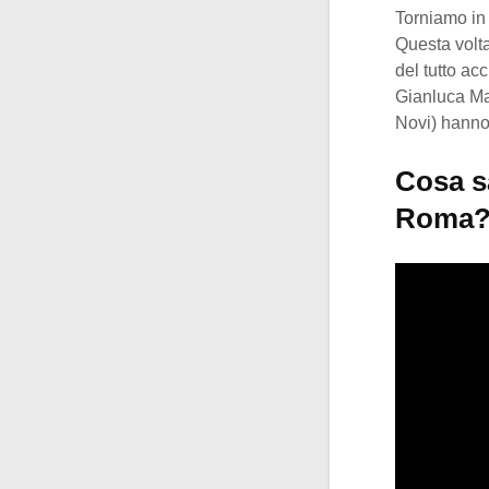
Torniamo in
Questa volta
del tutto ac
Gianluca Manc
Novi) hanno 
Cosa sa
Roma