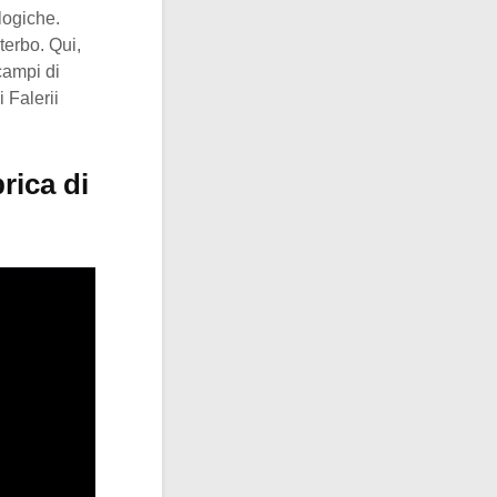
logiche.
terbo. Qui,
campi di
i Falerii
rica di