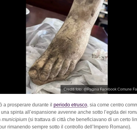
Crediti foto: @Pagina Facebook Comune Fa
ziò a prosperare durante il
periodo etrusco
, sia come centro com
a una spinta all’espansione avvenne anche sotto l’egida dei roma
n
municipium
(si trattava di città che beneficiavano di un certo lim
pur rimanendo sempre sotto il controllo dell’Impero Romano).