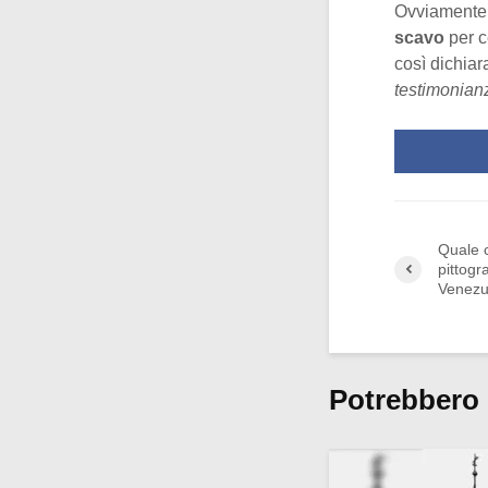
Ovviamente 
scavo
per c
così dichiar
testimonianz
Quale c
pittogr
Venezu
Potrebbero 