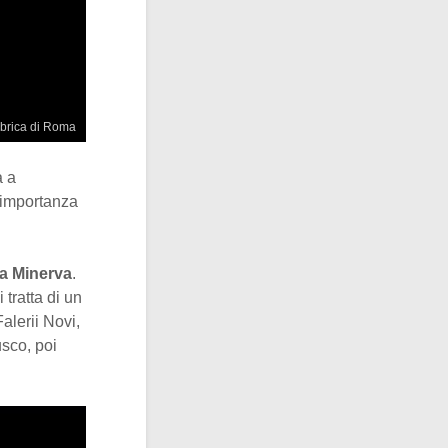
brica di Roma
a a
l’importanza
a Minerva
.
tratta di un
alerii Novi,
usco, poi