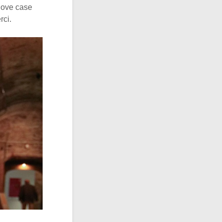
nuove case
rci.