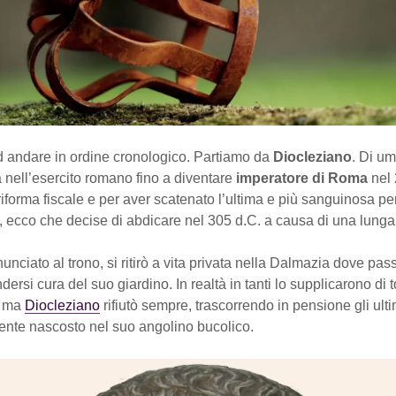
 andare in ordine cronologico. Partiamo da
Diocleziano
. Di umi
a nell’esercito romano fino a diventare
imperatore di Roma
nel 
riforma fiscale e per aver scatenato l’ultima e più sanguinosa p
i, ecco che decise di abdicare nel 305 d.C. a causa di una lunga
unciato al trono, si ritirò a vita privata nella Dalmazia dove pass
dersi cura del suo giardino. In realtà in tanti lo supplicarono di 
a, ma
Diocleziano
rifiutò sempre, trascorrendo in pensione gli ulti
mente nascosto nel suo angolino bucolico.