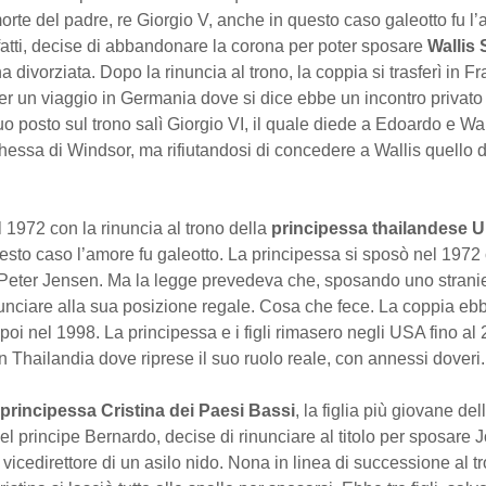
orte del padre, re Giorgio V, anche in questo caso galeotto fu l
atti, decise di abbandonare la corona per poter sposare
Wallis
 divorziata. Dopo la rinuncia al trono, la coppia si trasferì in Fr
per un viaggio in Germania dove si dice ebbe un incontro privato 
uo posto sul trono salì Giorgio VI, il quale diede a Edoardo e Wallis
essa di Windsor, ma rifiutandosi di concedere a Wallis quello d
1972 con la rinuncia al trono della
principessa thailandese U
esto caso l’amore fu galeotto. La principessa si sposò nel 1972
Peter Jensen. Ma la legge prevedeva che, sposando uno stranier
nciare alla sua posizione regale. Cosa che fece. La coppia ebbe 
poi nel 1998. La principessa e i figli rimasero negli USA fino al
in Thailandia dove riprese il suo ruolo reale, con annessi doveri.
principessa Cristina dei Paesi Bassi
, la figlia più giovane del
el principe Bernardo, decise di rinunciare al titolo per sposare 
l vicedirettore di un asilo nido. Nona in linea di successione al t