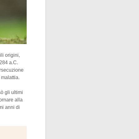
li origini,
284 a.C.
ersecuzione
 malattia.
ò gli ultimi
tornare alla
mi anni di