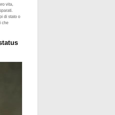
ro vita,
sparati.
i di stato o
i che
status