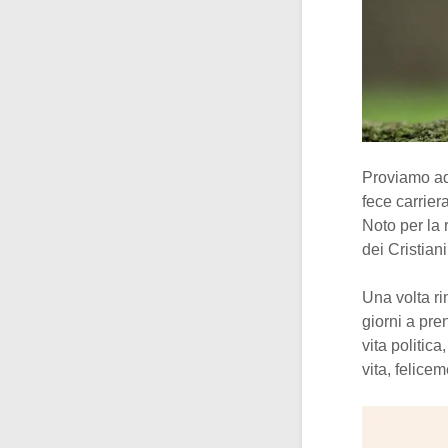
Proviamo ad
fece carrier
Noto per la 
dei Cristian
Una volta rin
giorni a pren
vita politic
vita, felice