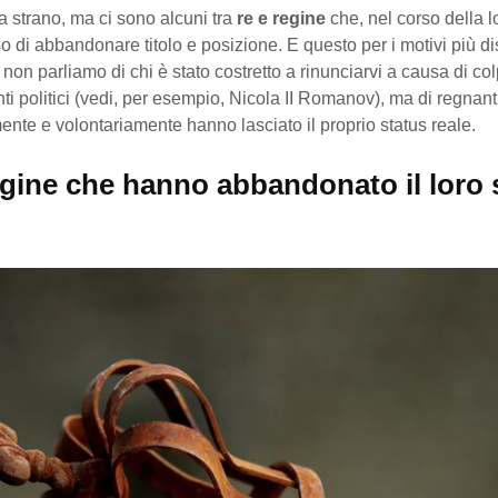
 strano, ma ci sono alcuni tra
re e regine
che, nel corso della lo
 di abbandonare titolo e posizione. E questo per i motivi più di
on parliamo di chi è stato costretto a rinunciarvi a causa di colp
ti politici (vedi, per esempio, Nicola II Romanov), ma di regnant
te e volontariamente hanno lasciato il proprio status reale.
egine che hanno abbandonato il loro 