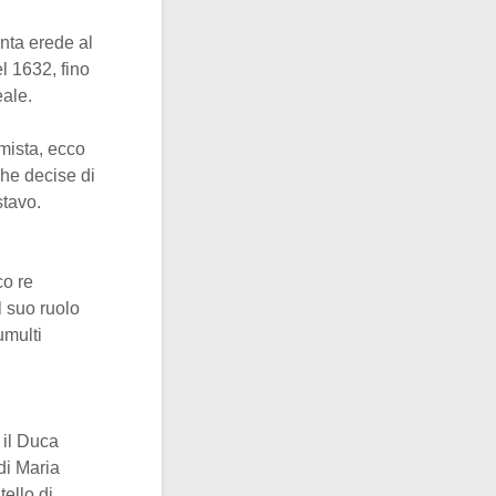
unta erede al
l 1632, fino
eale.
mista, ecco
che decise di
stavo.
co re
l suo ruolo
umulti
 il Duca
di Maria
ello di