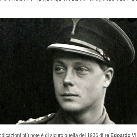
I
.
dicazioni più note è di sicuro quella del 1936 di
re Edoardo VII