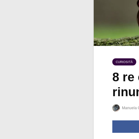
CURIOSITÀ
8 re
rinun
Manuela 