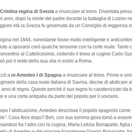
Cristina regina di Svezia
a rinunciare al trono. Diventata pres
 ei anni, dopo la morte del padre durante la battaglia di Lutzen ne
giore età la Svezia fu governata da un Consiglio di reggenza r
egina nel 1644, nonostante fosse molto intelligente e anticonfor
ifiuto a sposarsi creò qualche tensione con la corte reale. Tanto 
onvertirsi al Cattolicesimo, cedendo il trono al cugino Carlo Gu
sò poi il resto della sua vita in esilio a Roma.
ccò a
re Amedeo I di Spagna
a rinunciare al trono. Primo e uni
ginario della casa reale italiana di Savoia, decise di abdicare a
e anni di regno. Questo perché il suo regno fu caratterizzato da t
olte e una certa antipatia da parte del popolo per il sovrano.
dopo l’abdicazione, Amedeo descrisse il popolo spagnolo come
le”
. Cosa fece dopo? Beh, con sua somma gioia tornò a essere
sandosi fra l’altro con la cugina, Maria Letizia Bonaparte, figlia 
rella di Amedeo e del principe Napoleone-Giorgio Bonaparte, frat