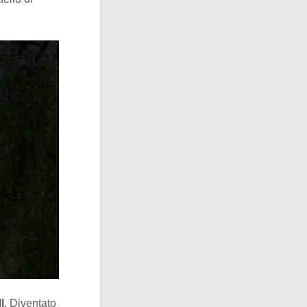
I
. Diventato