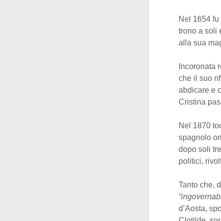
Nel 1654 fu
trono a soli
alla sua mag
Incoronata r
che il suo r
abdicare e c
Cristina pas
Nel 1870 to
spagnolo ori
dopo soli tr
politici, riv
Tanto che, 
“ingovernabi
d’Aosta, spo
Clotilde, so