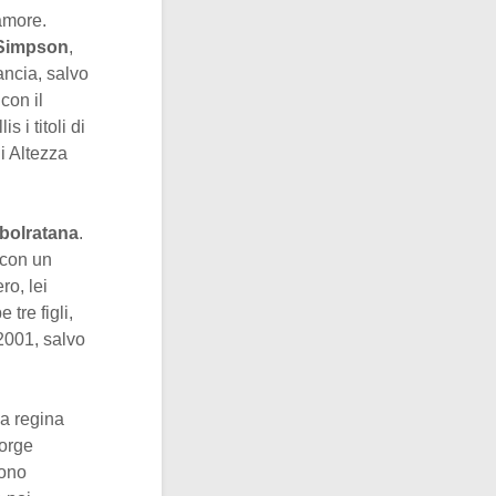
’amore.
 Simpson
,
ancia, salvo
con il
 i titoli di
i Altezza
bolratana
.
 con un
o, lei
tre figli,
 2001, salvo
la regina
Jorge
rono