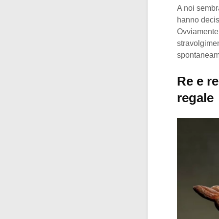
A noi sembra
hanno deciso
Ovviamente n
stravolgimen
spontaneamen
Re e r
regale