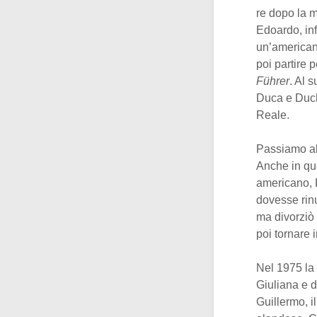
re dopo la m
Edoardo, inf
un’americana
poi partire 
Führer
. Al s
Duca e Duch
Reale.
Passiamo al 
Anche in qu
americano, 
dovesse rinu
ma divorziò 
poi tornare 
Nel 1975 la
Giuliana e d
Guillermo, i