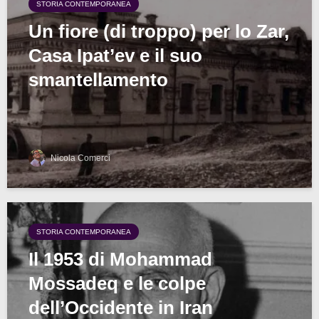
STORIA CONTEMPORANEA
Un fiore (di troppo) per lo Zar,
Casa Ipat’ev e il suo
smantellamento
Nicola Comerci
STORIA CONTEMPORANEA
Il 1953 di Mohammad
Mossadeq e le colpe
dell’Occidente in Iran