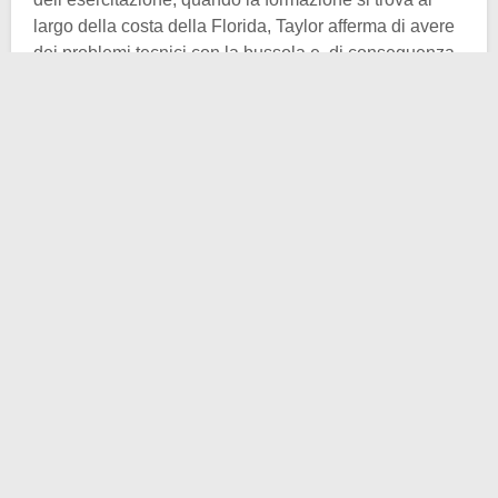
largo della costa della Florida, Taylor afferma di avere
dei problemi tecnici con la bussola e, di conseguenza,
di star volando verso la direzione sbagliata.
Il disorientamento è tale da mandare in uno strano
stato d’agitazione l’istruttore. Gli altri 13 aviatori non
capiscono cosa stia accadendo ma seguono lo stesso
le direttive di Taylor. Quest’ultimo non vira ad ovest,
anzi continua ad allontanarsi nella direzione errata.
Dopo un po’ le comunicazioni radio si
interrompono
: i
radar non mostravano più la posizione del Volo 19.
Ovviamente partono le operazioni di ricerca,
anch’esse segnate dal marchio della tragica sfortuna.