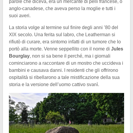
parole che diceva, era un mercante di pelli francese, o
anglo-canadese, che aveva perso la moglie e tutti i
suoi averi.
La storia volge al termine sul finire degli anni ’80 del
XIX secolo. Una ferita sul labro, che Leatherman si
rifiutò di curare, era sintomo infatti di un tumore che lo
portò alla morte. Venne seppellito con il nome di
Jules
Bourglay
, non si sa bene il perché, ma i giornali
cominciarono a raccontare di un mostro che uccideva i
bambini e causava danni. I residenti che gli offrirono
ospitalità si ribellarono a tale mistificazione della sua
storia e la versione dell’uomo cattivo svanì.