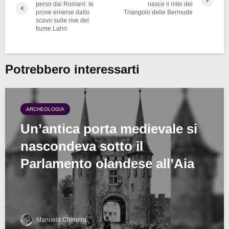
perso dai Romani: le
nasce il mito del
prove emerse dallo
Triangolo delle Bermude
scavo sulle rive del
fiume Lahn
Potrebbero interessarti
ARCHEOLOGIA
Un’antica porta medievale si
nascondeva sotto il
Parlamento olandese all’Aia
Manuela Chimera