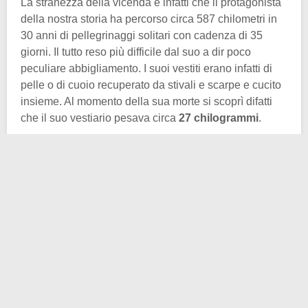
La stranezza della vicenda è infatti che il protagonista
della nostra storia ha percorso circa 587 chilometri in
30 anni di pellegrinaggi solitari con cadenza di 35
giorni. Il tutto reso più difficile dal suo a dir poco
peculiare abbigliamento. I suoi vestiti erano infatti di
pelle o di cuoio recuperato da stivali e scarpe e cucito
insieme. Al momento della sua morte si scoprì difatti
che il suo vestiario pesava circa
27 chilogrammi
.
La cadenza praticamente inamovibile dei suoi
vagabondaggi/pellegrinaggi lo avevano reso una star,
in un periodo avverso. Il vagabondaggio era infatti un
crimine all’epoca, ma l’omone della pelle era entrato
nel cuore delle persone che lungo il tragitto gli
offrivano pasti caldi e ospitalità. Inoltre i bambini erano
soliti lanciargli
penny
vecchi e vedersi restituiti delle
monete lucidate.