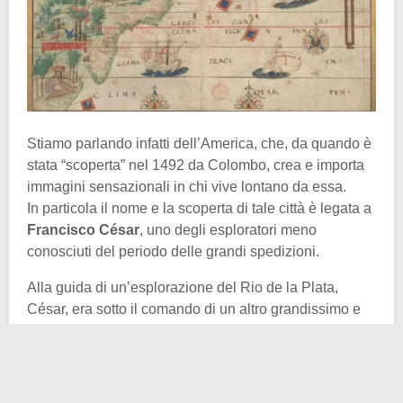
Stiamo parlando infatti dell’America, che, da quando è
stata “scoperta” nel 1492 da Colombo, crea e importa
immagini sensazionali in chi vive lontano da essa.
In particola il nome e la scoperta di tale città è legata a
Francisco César
, uno degli esploratori meno
conosciuti del periodo delle grandi spedizioni.
Alla guida di un’esplorazione del Rio de la Plata,
César, era sotto il comando di un altro grandissimo e
molto più famoso esploratore:
Sebastiano Caboto
.
Con un drappello di uomini, 14 per la precisione,
César arrivò nella Sierra della Plata, ovvero la collina
di Potosì.