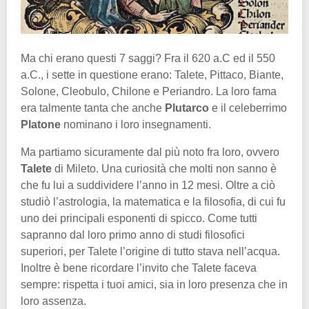
Ma chi erano questi 7 saggi? Fra il 620 a.C ed il 550
a.C., i sette in questione erano: Talete, Pittaco, Biante,
Solone, Cleobulo, Chilone e Periandro. La loro fama
era talmente tanta che anche
Plutarco
e il celeberrimo
Platone
nominano i loro insegnamenti.
Ma partiamo sicuramente dal più noto fra loro, ovvero
Talete
di Mileto. Una curiosità che molti non sanno è
che fu lui a suddividere l’anno in 12 mesi. Oltre a ciò
studiò l’astrologia, la matematica e la filosofia, di cui fu
uno dei principali esponenti di spicco. Come tutti
sapranno dal loro primo anno di studi filosofici
superiori, per Talete l’origine di tutto stava nell’acqua.
Inoltre è bene ricordare l’invito che Talete faceva
sempre: rispetta i tuoi amici, sia in loro presenza che in
loro assenza.