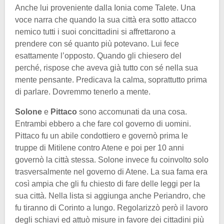
Anche lui proveniente dalla Ionia come Talete. Una
voce narra che quando la sua città era sotto attacco
nemico tutti i suoi concittadini si affrettarono a
prendere con sé quanto più potevano. Lui fece
esattamente l’opposto. Quando gli chiesero del
perché, rispose che aveva già tutto con sé nella sua
mente pensante. Predicava la calma, soprattutto prima
di parlare. Dovremmo tenerlo a mente.
Solone
e
Pittaco
sono accomunati da una cosa.
Entrambi ebbero a che fare col governo di uomini.
Pittaco fu un abile condottiero e governò prima le
truppe di Mitilene contro Atene e poi per 10 anni
governò la città stessa. Solone invece fu coinvolto solo
trasversalmente nel governo di Atene. La sua fama era
così ampia che gli fu chiesto di fare delle leggi per la
sua città. Nella lista si aggiunga anche Periandro, che
fu tiranno di Corinto a lungo. Regolarizzò però il lavoro
degli schiavi ed attuò misure in favore dei cittadini più