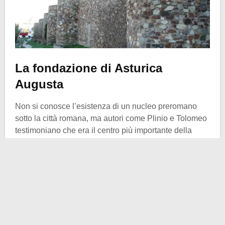
La fondazione di Asturica
Augusta
Non si conosce l’esistenza di un nucleo preromano
sotto la città romana, ma autori come Plinio e Tolomeo
testimoniano che era il centro più importante della
regione prima dell’arrivo dei latini, essendo la capitale
di
22 tribù asturi
.
Gli storici hanno diverse interpretazioni sulla
fondazione di
Asturica Augusta
. Alcuni credono che
sia stata creata per controllare le miniere della regione,
poiché si trova vicino alle cordillere di
Las Médulas
.
Altri sostengono che sia stata fondata come