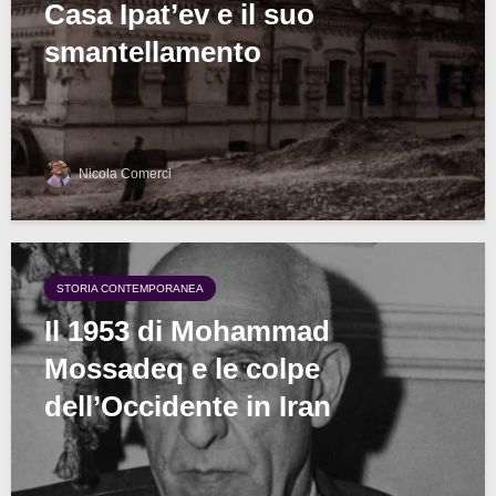
Casa Ipat’ev e il suo
smantellamento
Nicola Comerci
STORIA CONTEMPORANEA
Il 1953 di Mohammad
Mossadeq e le colpe
dell’Occidente in Iran