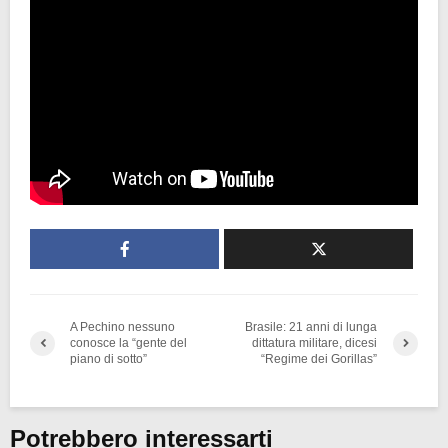
A Pechino nessuno
Brasile: 21 anni di lunga
conosce la “gente del
dittatura militare, dicesi
piano di sotto”
“Regime dei Gorillas”
Potrebbero interessarti