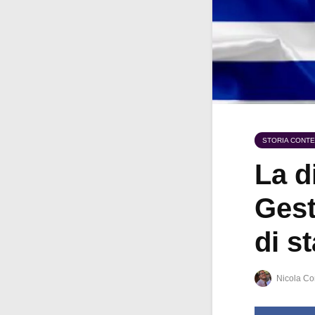
STORIA CONT
La d
Gest
di s
Nicola Co