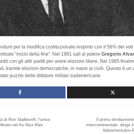
endum per la modifica costituzionale respinto con il 56% dei voti
erbiale “inizio della fine”. Nel 1981 salì al potere
Gregorio Alva
dò con gli altri partiti per avere elezioni libere. Nel 1985 finalm
ò, tramite elezioni democratiche, in mano ai civili. Questo è un 
ato puzzle delle dittature militari sudamericane.
ia di Ron Stallworth, l’unico
Il primo dirottamen
filtrato nel Ku Klux Klan
intercontinentale: dirige i
italoamericano 