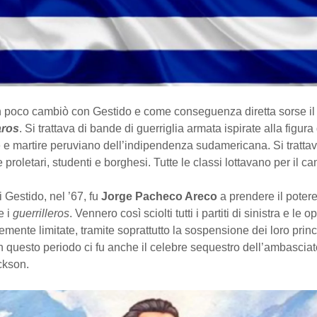
en poco cambiò con Gestido e come conseguenza diretta sorse i
ros
. Si trattava di bande di guerriglia armata ispirate alla figura
 e martire peruviano dell’indipendenza sudamericana. Si trattav
 e proletari, studenti e borghesi. Tutte le classi lottavano per il 
i Gestido, nel ’67, fu
Jorge Pacheco Areco
a prendere il poter
e i
guerrilleros
. Vennero così sciolti tutti i partiti di sinistra e le 
emente limitate, tramite soprattutto la sospensione dei loro princ
In questo periodo ci fu anche il celebre sequestro dell’ambascia
ckson.