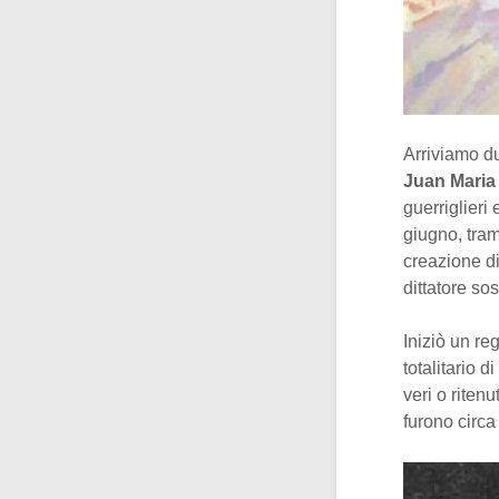
Arriviamo du
Juan Maria
guerriglieri
giugno, tram
creazione di
dittatore so
Iniziò un re
totalitario 
veri o riten
furono circ