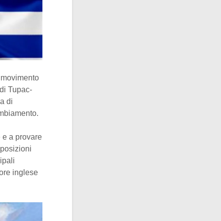
l movimento
 di Tupac-
a di
cambiamento.
e e a provare
opposizioni
ipali
tore inglese