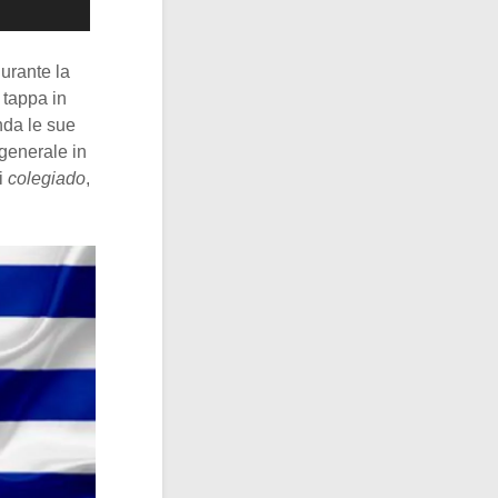
durante la
 tappa in
nda le sue
 generale in
i
colegiado
,