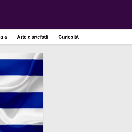
gia
Arte e artefatti
Curiosità