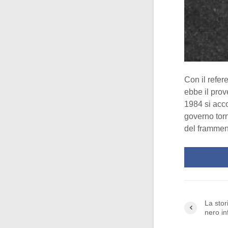
Con il refer
ebbe il prov
1984 si accor
governo torn
del framment
La stor
nero in