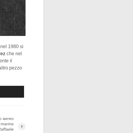
 nel 1980 si
rez
che nel
ente il
altro pezzo
to aereo
l marine
Raffaele