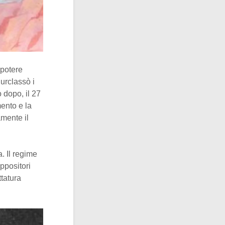
 potere
urclassò i
 dopo, il 27
mento e la
amente il
a. Il regime
oppositori
ttatura