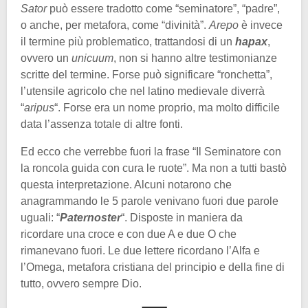
Sator
può essere tradotto come “seminatore”, “padre”,
o anche, per metafora, come “divinità”.
Arepo
è invece
il termine più problematico, trattandosi di un
hapax
,
ovvero un
unicuum
, non si hanno altre testimonianze
scritte del termine. Forse può significare “ronchetta”,
l’utensile agricolo che nel latino medievale diverrà
“
aripus
“. Forse era un nome proprio, ma molto difficile
data l’assenza totale di altre fonti.
Ed ecco che verrebbe fuori la frase “Il Seminatore con
la roncola guida con cura le ruote”. Ma non a tutti bastò
questa interpretazione. Alcuni notarono che
anagrammando le 5 parole venivano fuori due parole
uguali: “
Paternoster
“. Disposte in maniera da
ricordare una croce e con due A e due O che
rimanevano fuori. Le due lettere ricordano l’Alfa e
l’Omega, metafora cristiana del principio e della fine di
tutto, ovvero sempre Dio.