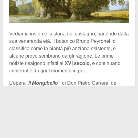
Vediamo insieme la storia del castagno, partendo dalla
sua veneranda età. Il botanico Bruno Peyronel lo
classifica come la pianta più anziana esistente, e
alcune prove sembrano dargli ragione. Le prime
notizie risalgono infatti al
XVI secolo
, e continuano
ininterrotte da quel momento in poi.
L’opera “
Il Mongibello
“, di Don Pietro Carrera, del
1636 lo descrive come maestoso e “capace di ospitare
nel suo tronco fino a 30 cavalli”. Circa un secolo dopo,
Il 21 agosto del 1745, fu emanato un ordine di tutela
del castagno, considerabile come il primo
provvedimento di difesa ambientale, almeno nella
zona.