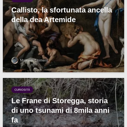
Callisto, la sfortunata ancella
della dea Artemide
Manuela Chimera
CURIOSITÀ
Le Frane di Storegga, storia
di uno tsunami di 8mila anni
fa