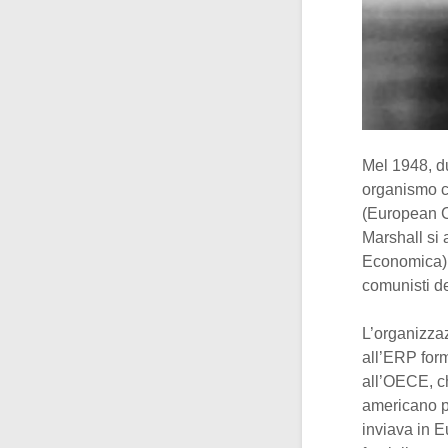
Mel 1948, d
organismo co
(European C
Marshall si 
Economica),
comunisti de
L’organizzaz
all’ERP form
all’OECE, ch
americano po
inviava in E