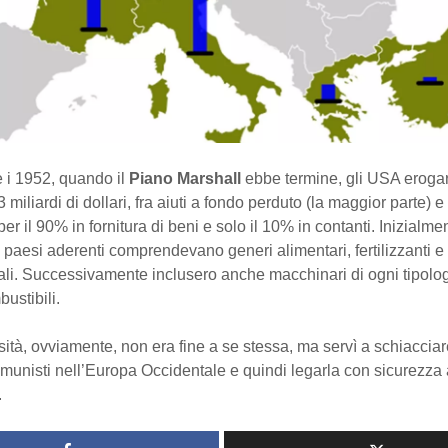
e i 1952, quando il
Piano Marshall
ebbe termine, gli USA eroga
 miliardi di dollari, fra aiuti a fondo perduto (la maggior parte) e p
per il 90% in fornitura di beni e solo il 10% in contanti. Inizialme
i paesi aderenti comprendevano generi alimentari, fertilizzanti 
ali. Successivamente inclusero anche macchinari di ogni tipolog
ustibili.
ità, ovviamente, non era fine a se stessa, ma servì a schiacciar
comunisti nell’Europa Occidentale e quindi legarla con sicurezza
.