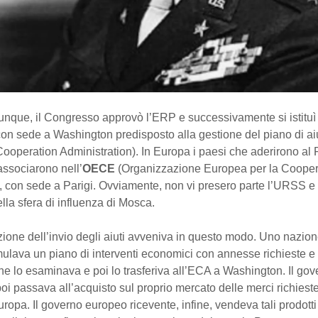
unque, il Congresso approvò l’ERP e successivamente si istituì
n sede a Washington predisposto alla gestione del piano di aiut
ooperation Administration). In Europa i paesi che aderirono al 
associarono nell’
OECE
(Organizzazione Europea per la Coope
 con sede a Parigi. Ovviamente, non vi presero parte l’URSS e 
lla sfera di influenza di Mosca.
ione dell’invio degli aiuti avveniva in questo modo. Uno nazio
ulava un piano di interventi economici con annesse richieste e 
e lo esaminava e poi lo trasferiva all’ECA a Washington. Il gov
i passava all’acquisto sul proprio mercato delle merci richieste
uropa. Il governo europeo ricevente, infine, vendeva tali prodott