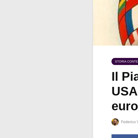
STORIA CONT
Il P
USA 
eur
Federico 