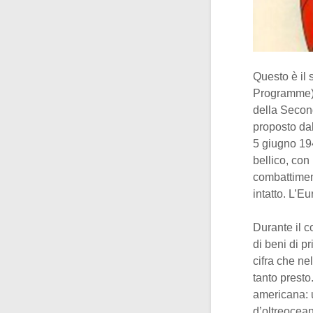
Questo è il
Programme), 
della Second
proposto dal
5 giugno 194
bellico, con
combattiment
intatto. L’E
Durante il co
di beni di p
cifra che ne
tanto presto
americana: 
d’oltreocean