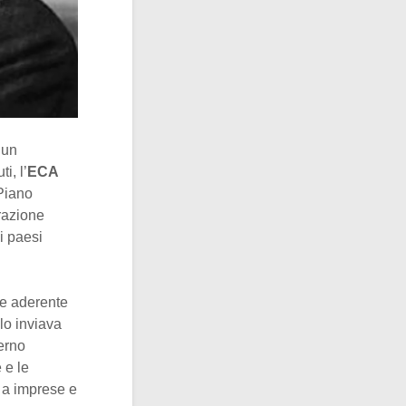
 un
i, l’
ECA
Piano
razione
i paesi
ne aderente
lo inviava
erno
 e le
i a imprese e