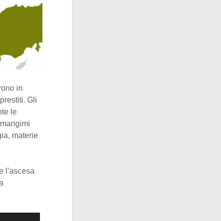
rono in
restiti. Gli
nte le
e mangimi
ia, materie
e l’ascesa
 a