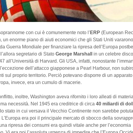
 soprannome con cui è comunemente noto l’
ERP
(European Rec
un enorme piano di aiuti economici che gli Stati Uniti vararono 
a Guerra Mondiale per finanziare la ripresa dell’Europa postbe
l’allora segretario di Stato
George Marshall
in un celebre disco
7 all’Università di Harvard. Gli USA, infatti, nonostante l’imma
 l’eccezione dell’attacco giapponese a Pearl Harbour, non subi
i sul proprio territorio. Perciò potevano disporre di un apparato
uropa, invece, era un cumulo di macerie.
nflitto, inoltre, Washington aveva rifornito i loro alleati di materi
rima necessità. Nel 1945 era creditrice di circa
40 miliardi di dol
llo stato in cui versava il Vecchio Continente non sarebbe potuta
. L’Europa era poi il principale mercato di sbocco della sovrap
una ripresa dei consumi era quindi vitale anche per l’economia
o. Vi era poi l’assoluta urgenza di impedire che l’Europa Occid