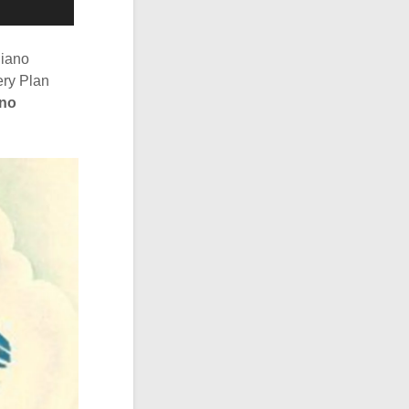
Piano
ery Plan
ano