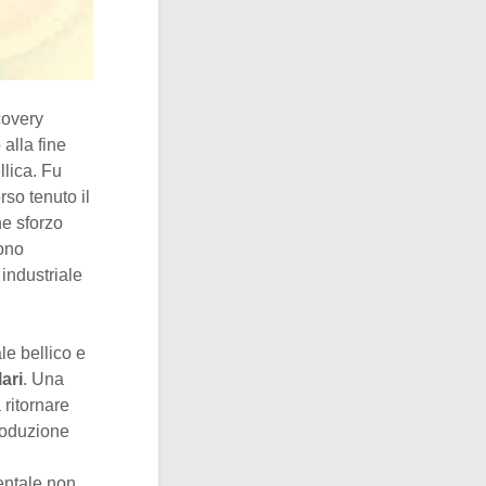
overy
alla fine
llica. Fu
rso tenuto il
ne sforzo
rono
 industriale
ale bellico e
lari
. Una
 ritornare
produzione
entale non