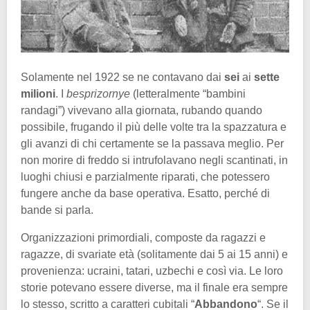
Solamente nel 1922 se ne contavano dai
sei
ai
sette
milioni
. I
besprizornye
(letteralmente “bambini
randagi”) vivevano alla giornata, rubando quando
possibile, frugando il più delle volte tra la spazzatura e
gli avanzi di chi certamente se la passava meglio. Per
non morire di freddo si intrufolavano negli scantinati, in
luoghi chiusi e parzialmente riparati, che potessero
fungere anche da base operativa. Esatto, perché di
bande si parla.
Organizzazioni primordiali, composte da ragazzi e
ragazze, di svariate età (solitamente dai 5 ai 15 anni) e
provenienza: ucraini, tatari, uzbechi e così via. Le loro
storie potevano essere diverse, ma il finale era sempre
lo stesso, scritto a caratteri cubitali “
Abbandono
“. Se il