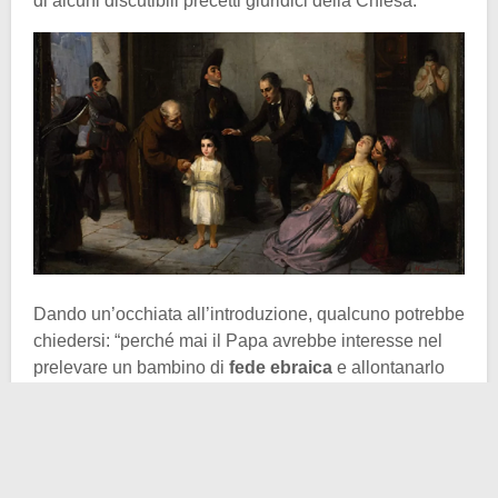
di alcuni discutibili precetti giuridici della Chiesa.
Dando un’occhiata all’introduzione, qualcuno potrebbe
chiedersi: “perché mai il Papa avrebbe interesse nel
prelevare un bambino di
fede ebraica
e allontanarlo
dalla famiglia?” – la domanda ha più che senso.
Ebbene, tutto si risolve nell’atto del battesimo. La balia
(cattolica) della famiglia Mortara nel
1851
, temendo
che il piccolo Edgardo, malato di Neurite, potesse