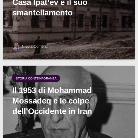
Casa Ipat’ev e il suo
smantellamento
Nicola Comerci
STORIA CONTEMPORANEA
Il 1953 di Mohammad
Mossadeq e le colpe
dell’Occidente in Iran