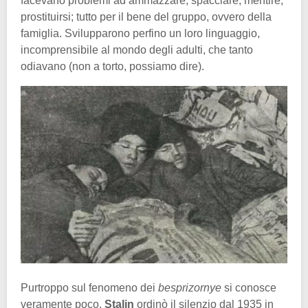
facevano problemi ad ammazzare, spacciare, mentire,
prostituirsi; tutto per il bene del gruppo, ovvero della
famiglia. Svilupparono perfino un loro linguaggio,
incomprensibile al mondo degli adulti, che tanto
odiavano (non a torto, possiamo dire).
Purtroppo sul fenomeno dei
besprizornye
si conosce
veramente poco.
Stalin
ordinò il silenzio dal 1935 in