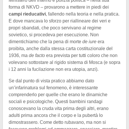
Ministero dell’interno e polizia politica – nella sua
forma di NKVD – provarono a mettere in piedi dei
campi rieducativi
, fallendo nella teoria e nella pratica.
E dove mancava lo sforzo per riallineare dei veri e
propri sbandati, che poco servivano al regime
sovietico, si procedeva per esecuzione. Non
dimentichiamo che la pena di morte
de iure
era
proibita, anche dalla stessa carta costituzionale del
1936, ma
de facto
era prevista per tutti coloro che non
volevano sottostare al rigido sistema di Mosca (e sopra
i 12 anni la fucilazione non era utopia, anzi).
Se dal punto di vista pratico abbiamo dato
un’infarinatura sul fenomeno, è interessante
comprenderlo per quelle che erano le dinamiche
sociali e psicologiche. Questi bambini randagi
conoscevano la cruda vita prima degli altri, erano
adulti prima ancora che il corpo e la pubertà lo
dimostrassero. Come detto rubavano, ma non si