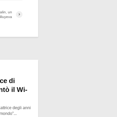
alin, un
iluyeva
ce di
tò il Wi-
ttrice degli anni
 mondo”...