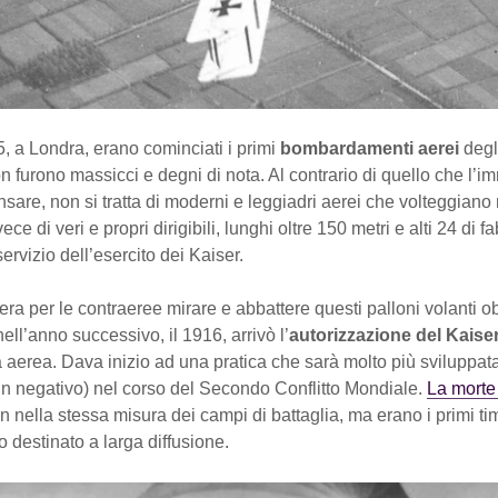
, a Londra, erano cominciati i primi
bombardamenti aerei
degl
 furono massicci e degni di nota. Al contrario di quello che l’i
sare, non si tratta di moderni e leggiadri aerei che volteggiano 
ce di veri e propri dirigibili, lunghi oltre 150 metri e alti 24 di 
servizio dell’esercito dei Kaiser.
 era per le contraeree mirare e abbattere questi palloni volanti o
ll’anno successivo, il 1916, arrivò l’
autorizzazione del Kaise
ra aerea. Dava inizio ad una pratica che sarà molto più sviluppat
in negativo) nel corso del Secondo Conflitto Mondiale.
La morte
on nella stessa misura dei campi di battaglia, ma erano i primi tim
destinato a larga diffusione.