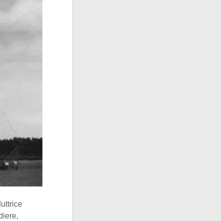
uttrice
diere,