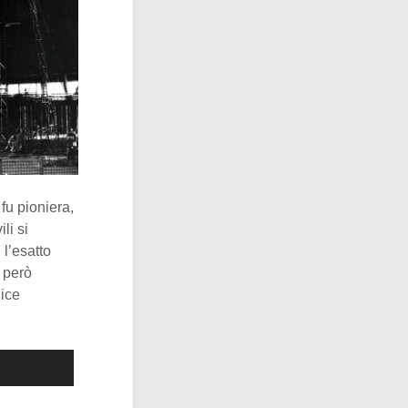
fu pioniera,
li si
 l’esatto
o però
lice