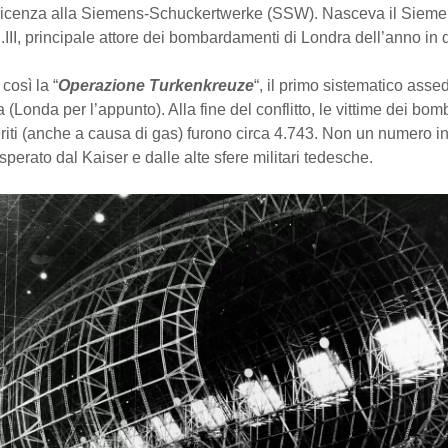
 licenza alla Siemens-Schuckertwerke (SSW). Nasceva il
Sieme
III, principale attore dei bombardamenti di Londra dell’anno in 
così la “
Operazione Turkenkreuze
“, il primo sistematico asse
a (Londa per l’appunto). Alla fine del conflitto, le vittime dei bo
feriti (anche a causa di gas) furono circa 4.743. Non un numero 
 sperato dal Kaiser e dalle alte sfere militari tedesche.