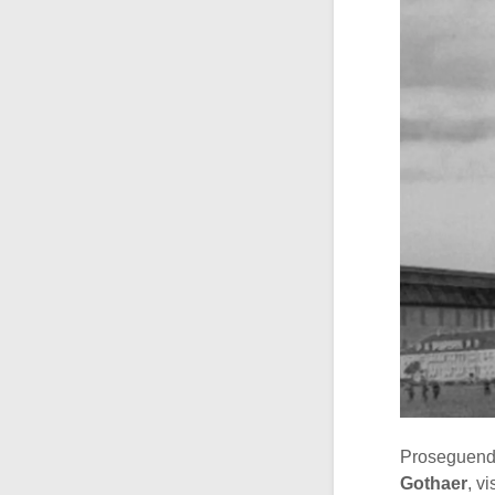
Proseguendo
Gothaer
, v