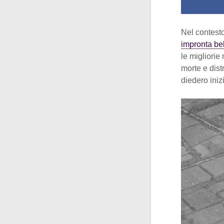
Nel contest
impronta bel
le migliorie
morte e dis
diedero iniz