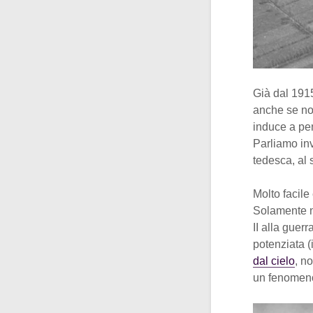
Già dal 1915
anche se non
induce a pen
Parliamo inve
tedesca, al 
Molto facile
Solamente ne
II alla guer
potenziata (
dal cielo
, n
un fenomeno 