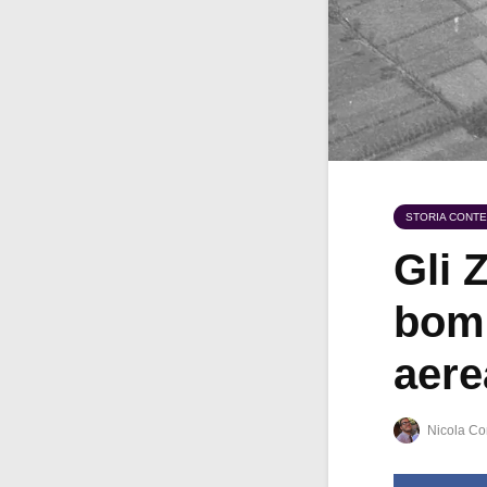
STORIA CONT
Gli 
bomb
aere
Nicola Co