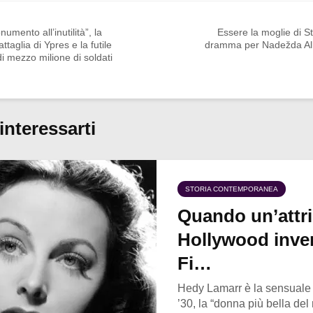
umento all’inutilità”, la
Essere la moglie di St
ttaglia di Ypres e la futile
dramma per Nadežda All
i mezzo milione di soldati
interessarti
STORIA CONTEMPORANEA
Quando un’attri
Hollywood inven
Fi…
Hedy Lamarr è la sensuale a
’30, la “donna più bella del