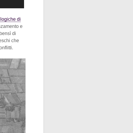
logiche di
anzamento e
bensì di
deschi che
flitti.