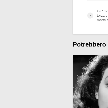
Un “mon
terza ba
morte d
Potrebbero 