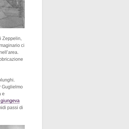
i Zeppelin,
mmaginario ci
nell’area.
fabbricazione
blunghi.
r
Guglielmo
a e
 giungeva
idi passi di