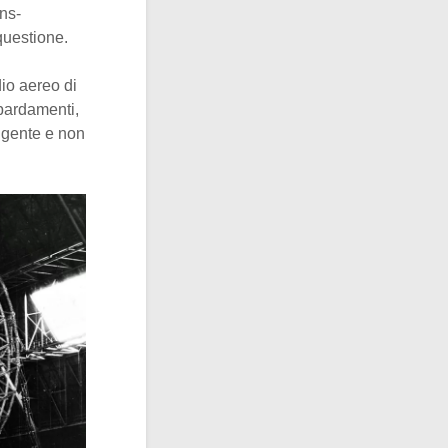
ns-
questione.
dio aereo di
mbardamenti,
ingente e non