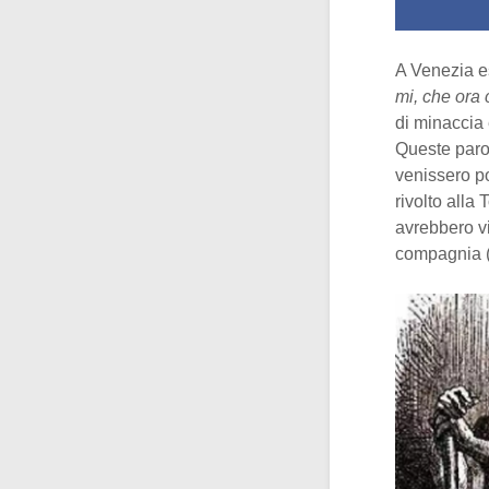
A Venezia es
mi, che ora 
di minaccia e
Queste parol
venissero p
rivolto alla
avrebbero vi
compagnia 