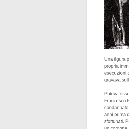
Una figura p
propria imm
esecuzioni 
gravava sull
Poteva esse
Francesco Ra
condannato 
anni prima d
sfortunati. 
un cordone 