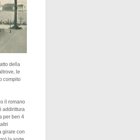
atto della
altrove, le
to compito
 o il romano
 addirittura
ia per ben 4
ltri
a girare con
o) la sorte