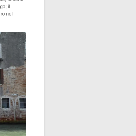
a; il
ero nel