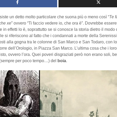
iste un detto molto particolare che suona più o meno così “
Te f
che xe
” ovvero “Ti faccio vedere io, che ora è”. Dovrebbe esser
 in effetti lo è, soprattutto se si conosce la storia dietro il modo d
e si riferiscono al fatto che i condannati a morte della Serenis
osti alla gogna tra le colonne di San Marco e San Todaro, con l
 Torre dell’Orologio, in Piazza San Marco. L’ultima cosa che i lor
sto, ovvero l’ora. Quei poveri disgraziati però non erano soli, be
(sempre per poco tempo…) del
boia
.