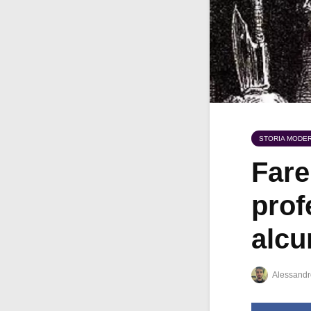
STORIA MODE
Fare
prof
alcu
Alessandr