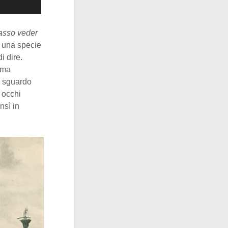
asso veder
e una specie
i dire.
sima
o sguardo
o occhi
nsì in