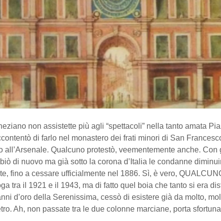
neziano non assistette più agli “spettacoli” nella tanto amata P
contentò di farlo nel monastero dei frati minori di San Francesc
no all’Arsenale. Qualcuno protestò, veementemente anche. Con gl
biò di nuovo ma già sotto la corona d’Italia le condanne diminu
te, fino a cessare ufficialmente nel 1886. Sì, è vero, QUALCUN
ga tra il 1921 e il 1943, ma di fatto quel boia che tanto si era dis
anni d’oro della Serenissima, cessò di esistere già da molto, mo
ro. Ah, non passate tra le due colonne marciane, porta sfortuna