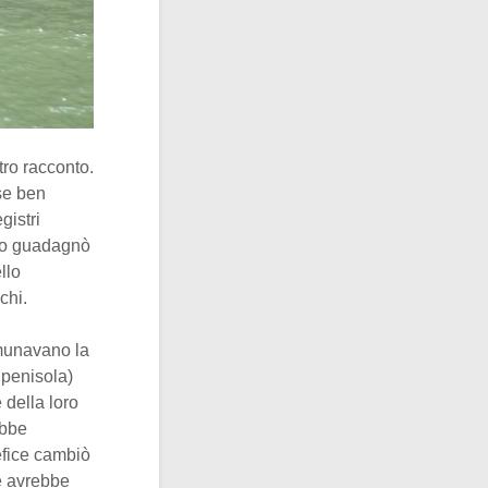
tro racconto.
sse ben
gistri
eto guadagnò
llo
chi.
umunavano la
 penisola)
 della loro
obbe
nefice cambiò
 avrebbe