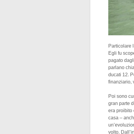
Particolare l
Egli fu scop
pagato dagli
parlano chia
ducati 12. P
finanziario,
Poi sono cur
gran parte d
era proibito
casa – anch
un’evoluzion
volto. Dall’i