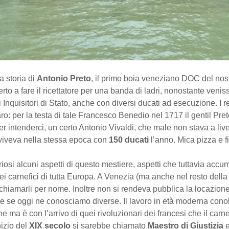
a storia di
Antonio Preto
, il primo boia veneziano DOC del nos
erto a fare il ricettatore per una banda di ladri, nonostante veni
 Inquisitori di Stato, anche con diversi ducati ad esecuzione. I re
ro: per la testa di tale Francesco Benedio nel 1717 il gentil Pr
er intenderci, un certo Antonio Vivaldi, che male non stava a live
 viveva nella stessa epoca con
150 ducati
l’anno. Mica pizza e fi
iosi alcuni aspetti di questo mestiere, aspetti che tuttavia acc
ei carnefici di tutta Europa. A Venezia (ma anche nel resto della
 chiamarli per nome. Inoltre non si rendeva pubblica la locazione
e se oggi ne conosciamo diverse. Il lavoro in età moderna con
e ma è con l’arrivo di quei rivoluzionari dei francesi che il car
nizio del
XIX secolo
si sarebbe chiamato
Maestro di Giustizia
e