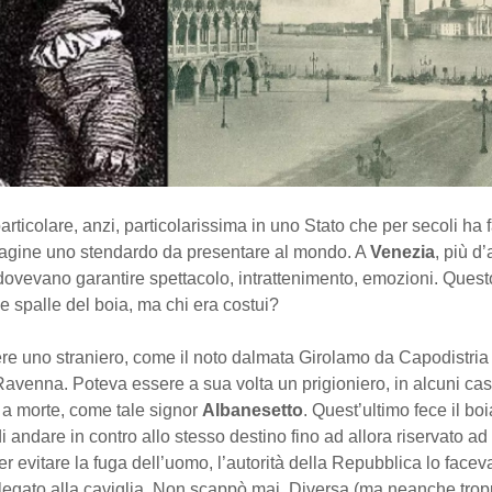
articolare, anzi, particolarissima in uno Stato che per secoli ha f
agine uno stendardo da presentare al mondo. A
Venezia
, più d’
dovevano garantire spettacolo, intrattenimento, emozioni. Ques
e spalle del boia, ma chi era costui?
re uno straniero, come il noto dalmata Girolamo da Capodistria
venna. Poteva essere a sua volta un prigioniero, in alcuni casi
a morte, come tale signor
Albanesetto
. Quest’ultimo fece il bo
i andare in contro allo stesso destino fino ad allora riservato ad a
Per evitare la fuga dell’uomo, l’autorità della Repubblica lo facev
legato alla caviglia. Non scappò mai. Diversa (ma neanche tropp