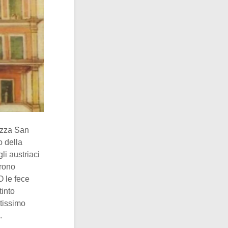
iazza San
o della
i austriaci
irono
O le fece
tinto
ltissimo
.