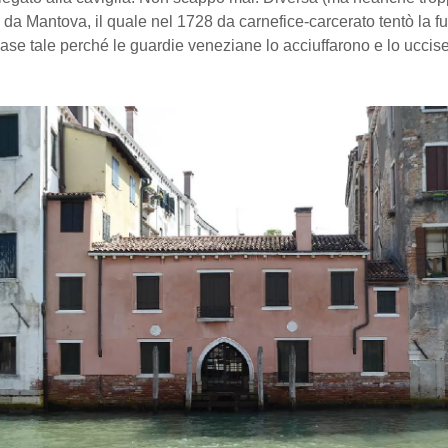
da Mantova, il quale nel 1728 da carnefice-carcerato tentò la fug
mase tale perché le guardie veneziane lo acciuffarono e lo uccis