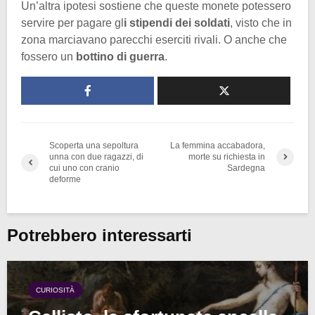
Un’altra ipotesi sostiene che queste monete potessero
servire per pagare gl
i stipendi dei soldati
, visto che in
zona marciavano parecchi eserciti rivali. O anche che
fossero un
bottino di guerra
.
Scoperta una sepoltura
La femmina accabadora,
unna con due ragazzi, di
morte su richiesta in
cui uno con cranio
Sardegna
deforme
Potrebbero interessarti
CURIOSITÀ