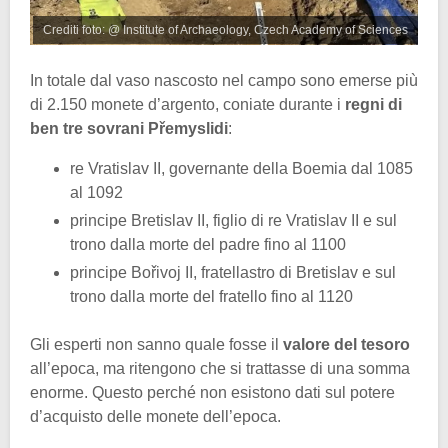
Crediti foto: @ Institute of Archaeology, Czech Academy of Sciences
In totale dal vaso nascosto nel campo sono emerse più
di 2.150 monete d’argento, coniate durante i
regni di
ben tre sovrani Přemyslidi
:
re Vratislav II, governante della Boemia dal 1085
al 1092
principe Bretislav II, figlio di re Vratislav II e sul
trono dalla morte del padre fino al 1100
principe Bořivoj II, fratellastro di Bretislav e sul
trono dalla morte del fratello fino al 1120
Gli esperti non sanno quale fosse il
valore del tesoro
all’epoca, ma ritengono che si trattasse di una somma
enorme. Questo perché non esistono dati sul potere
d’acquisto delle monete dell’epoca.