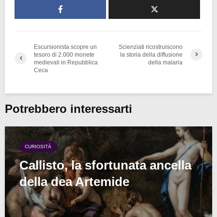
Escursionista scopre un
Scienziati ricostruiscono
tesoro di 2.000 monete
la storia della diffusione
medievali in Repubblica
della malaria
Ceca
Potrebbero interessarti
CURIOSITÀ
Callisto, la sfortunata ancella
della dea Artemide