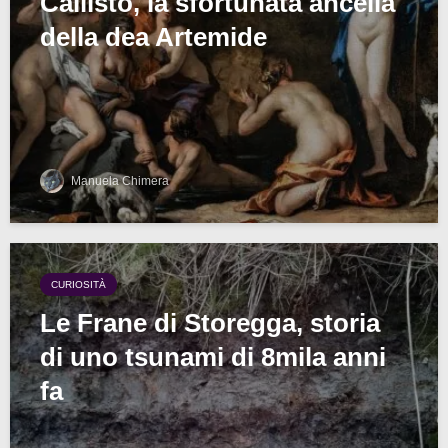
Callisto, la sfortunata ancella
della dea Artemide
Manuela Chimera
CURIOSITÀ
Le Frane di Storegga, storia
di uno tsunami di 8mila anni
fa