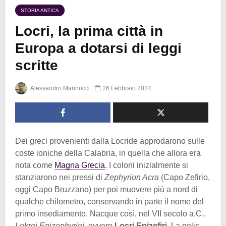
STORIA ANTICA
Locri, la prima città in
Europa a dotarsi di leggi
scritte
Alessandro Marinucci
26 Febbraio 2024
Dei greci provenienti dalla Locride approdarono sulle
coste ioniche della Calabria, in quella che allora era
nota come
Magna Grecia
. I coloni inizialmente si
stanziarono nei pressi di
Zephyrion Acra
(Capo Zefirio,
oggi Capo Bruzzano) per poi muovere più a nord di
qualche chilometro, conservando in parte il nome del
primo insediamento. Nacque così, nel VII secolo a.C.,
Lokroi Epizephyrioi
, ovvero
Locri Epizefiri
. La polis