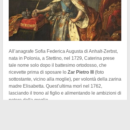
All’anagrafe Sofia Federica Augusta di Anhalt-Zerbst,
nata in Polonia, a Stettino, nel 1729, Caterina prese
tale nome solo dopo il battesimo ortodosso, che
ricevette prima di sposare lo
Zar Pietro III
(foto
sottostante, vicino alla moglie), per volontà della zarina
madre Elisabetta. Quest’ultima morì nel 1762,
lasciando il trono al figlio e alimentando le ambizioni di
potere della moglie.
Già in giovane età Caterina dimostrava desideri
passionali privi di qualsiasi freno, ed il suo primo
tradimento fu “giustificato” dalla zarina Elisabetta. Il