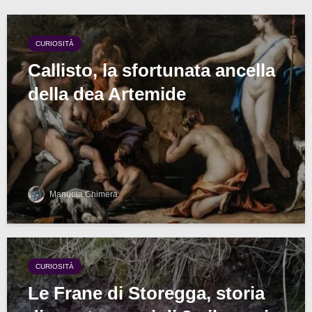
CURIOSITÀ
Callisto, la sfortunata ancella
della dea Artemide
Manuela Chimera
CURIOSITÀ
Le Frane di Storegga, storia