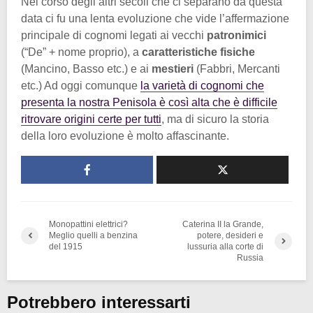
Nel corso degli altri secoli che ci separano da questa
data ci fu una lenta evoluzione che vide l’affermazione
principale di cognomi legati ai vecchi
patronimici
(“De” + nome proprio), a
caratteristiche fisiche
(Mancino, Basso etc.) e ai
mestieri
(Fabbri, Mercanti
etc.) Ad oggi comunque
la varietà di cognomi che
presenta la nostra Penisola è così alta che è difficile
ritrovare origini certe per tutti
, ma di sicuro la storia
della loro evoluzione è molto affascinante.
Monopattini elettrici?
Caterina II la Grande,
Meglio quelli a benzina
potere, desideri e
del 1915
lussuria alla corte di
Russia
Potrebbero interessarti