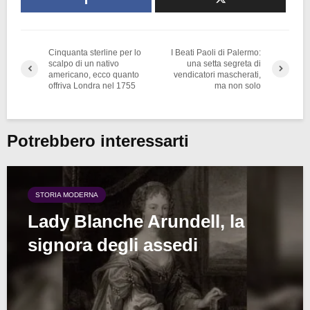
Cinquanta sterline per lo
I Beati Paoli di Palermo:
scalpo di un nativo
una setta segreta di
americano, ecco quanto
vendicatori mascherati,
offriva Londra nel 1755
ma non solo
Potrebbero interessarti
STORIA MODERNA
Lady Blanche Arundell, la
signora degli assedi