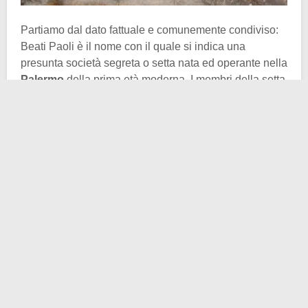
Partiamo dal dato fattuale e comunemente condiviso:
Beati Paoli è il nome con il quale si indica una
presunta società segreta o setta nata ed operante nella
Palermo
della prima età moderna. I membri della setta
si presentavano come sicari o vendicatori. Quasi come
dei fautori di una giustizia suprema laddove vigeva il
continuo sopruso dei più facoltosi nei confronti della
plebe. Detta così, sembra qualcosa di prossimo o
simile ad un romanzo… E in effetti la loro storia (e non
leggenda) divenne popolare oltremodo grazie ad un
romanzo, pubblicato nel 1909, dal titolo “I Beati Paoli”,
ad opera di Luigi Natoli.
Non che prima del successo letterario mancassero
evidenti collegamenti tra la cultura popolare
palermitana e la setta segreta, anzi. Tuttavia i suddetti
nessi si tramandavano per via orale, mai scritta. Si
raccontava – e lo si continua a fare tutt’ora – come i