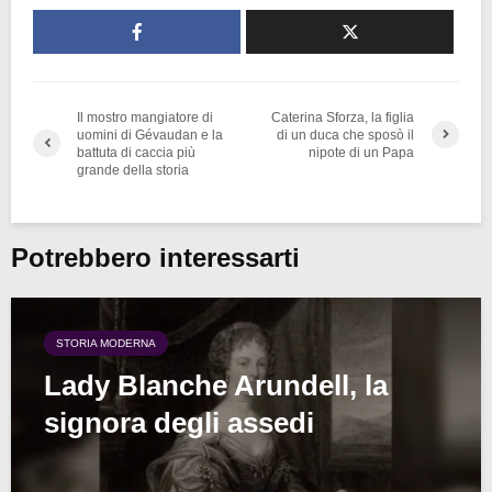
Il mostro mangiatore di
Caterina Sforza, la figlia
uomini di Gévaudan e la
di un duca che sposò il
battuta di caccia più
nipote di un Papa
grande della storia
Potrebbero interessarti
STORIA MODERNA
Lady Blanche Arundell, la
signora degli assedi