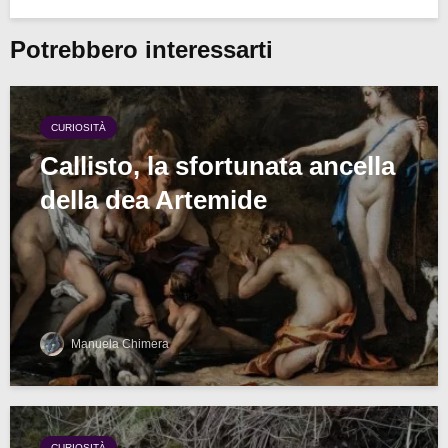
Potrebbero interessarti
CURIOSITÀ
Callisto, la sfortunata ancella
della dea Artemide
Manuela Chimera
CURIOSITÀ