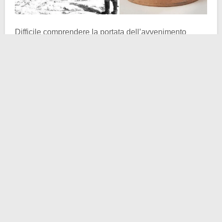
Difficile comprendere la portata dell’avvenimento
senza sapere cosa sia una
Oinochoe
(dal greco antico
οἰνοχόη
oinokhòē
, da οἶνος-
òinos
“vino” e χέω-
khèō
“versare”) o cosa sia accaduto in Grecia durante
gli anni dell’
occupazione dell’Asse
, iniziata nel 1941
con la messa in atto dell’
Operazione Marita
.
Partiamo dal primo punto. Essenzialmente una
Oinochoe
è un vaso, per certi versi simile ad una
brocca, utilizzato nell’antichità per versare liquidi quali
vino o acqua. Esistono prototipi della brocca risalenti
addirittura all’epoca pre-ellenica, realizzati
prevalentemente in terracotta. Allo stesso modo gli
archeologi hanno rinvenuto nel corso degli ultimi
decenni un numero significativo di esemplari in
metallo. Le
Oinochoe
sopravvissute alle intemperie del
tempo variano di forma e ordine stilistico. Tuttavia si