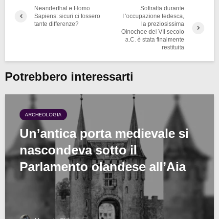
Neanderthal e Homo
Sottratta durante
Sapiens: sicuri ci fossero
l’occupazione tedesca,
tante differenze?
la preziosissima
Oinochoe del VII secolo
a.C. è stata finalmente
restituita
Potrebbero interessarti
ARCHEOLOGIA
Un’antica porta medievale si
nascondeva sotto il
Parlamento olandese all’Aia