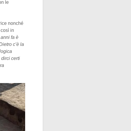
on le
trice nonché
così in
anni fa è
Dietro c’è la
logica
dirci certi
ora