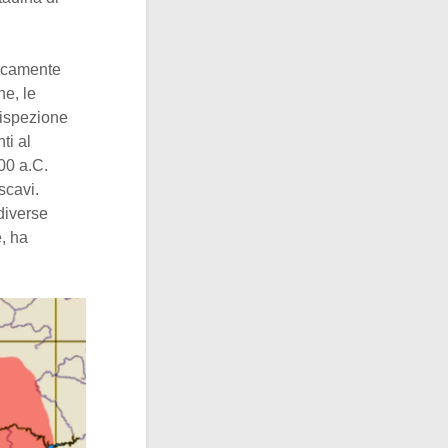
eticamente
ne, le
’ispezione
ti al
00 a.C.
scavi.
diverse
e, ha