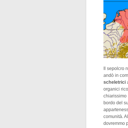
Il sepolcro 
andò in com
scheletrici
a
organici ric
chiarissimo 
bordo del su
apparteness
comunità. A
dovremmo par