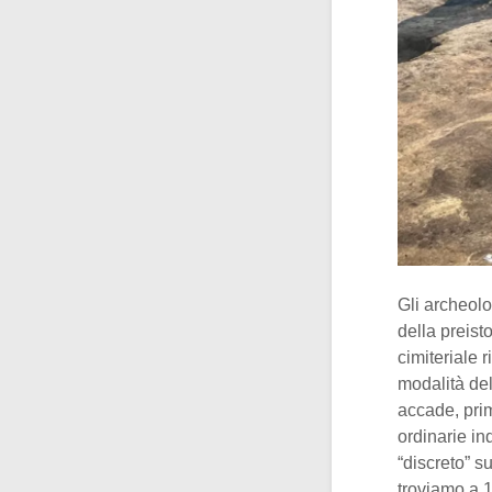
Gli archeolo
della preist
cimiteriale 
modalità de
accade, prim
ordinarie in
“discreto” s
troviamo a 1