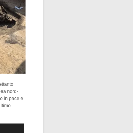
ettanto
pea nord-
o in pace e
ultimo