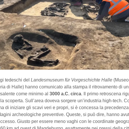
gi tedeschi del
Landesmuseum für Vorgeschichte Halle
(Museo 
oria di Halle) hanno comunicato alla stampa il ritrovamento di 
risalente come minimo al
3000 a.C. circa
. Il primo retroscena rig
lla scoperta. Sull’area doveva sorgere un’industria high-tech.
a di iniziare gli scavi veri e propri, si è concessa la precedenza
dagini archeologiche preventive. Queste, si può dire, hanno avu
uccesso. Giusto per essere meno vaghi con le coordinate geogra
60 km ad ovest di Magdeburgo, esattamente nei pressi della cit