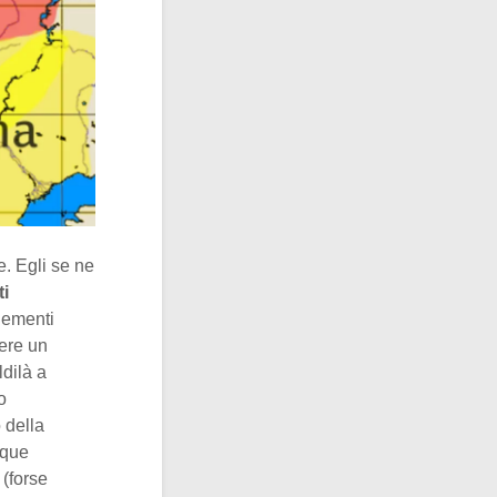
e. Egli se ne
ti
lementi
dere un
ldilà a
o
 della
nque
 (forse