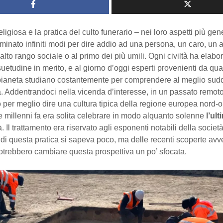
religiosa e la pratica del culto funerario – nei loro aspetti più gen
inato infiniti modi per dire addio ad una persona, un caro, un 
 alto rango sociale o al primo dei più umili. Ogni civiltà ha elabo
uetudine in merito, e al giorno d’oggi esperti provenienti da qu
pianeta studiano costantemente per comprendere al meglio sud
 Addentrandoci nella vicenda d’interesse, in un passato remoto
 per meglio dire una cultura tipica della regione europea nord-o
e millenni fa era solita celebrare in modo alquanto solenne
l’ul
à. Il trattamento era riservato agli esponenti notabili della società
 di questa pratica si sapeva poco, ma delle recenti scoperte avv
trebbero cambiare questa prospettiva un po’ sfocata.