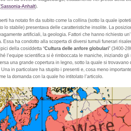
(
Sassonia-Anhalt
).
perti ha notato fin da subito come la collina (sotto la quale ipot
o lo stabile) presentava delle caratteristiche insolite. La posizio
gamente artificiali, la geologia. Fattori che hanno richiesto un
. Essa ha condotto alla scoperta di diversi tumuli funerari risalen
ipici della cosiddetta “
Cultura delle anfore globulari
” (3400-28
rché l’equipe scientifica si è rimboccata le maniche, iniziando gli 
rsa una grande copertura in legno, sotto la quale si trovavano 
 Una in particolare ha stupito i presenti e, cosa meno important
 me la domanda con la quale ho intitolato l’articolo.