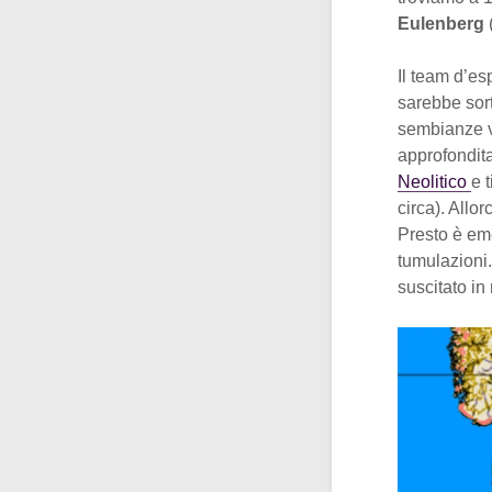
Eulenberg
Il team d’es
sarebbe sort
sembianze va
approfondita
Neolitico
e t
circa). Allo
Presto è eme
tumulazioni.
suscitato in