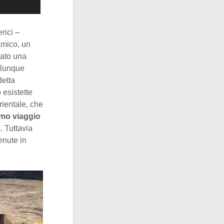
erici –
amico, un
rato una
alunque
detta
 esistette
rientale, che
timo viaggio
. Tuttavia
enute in