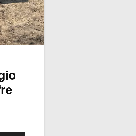
gio
fre