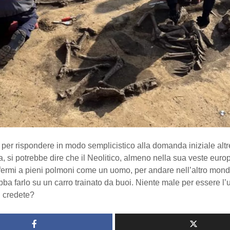
a, per rispondere in modo semplicistico alla domanda iniziale altr
a, si potrebbe dire che il Neolitico, almeno nella sua veste euro
ffermi a pieni polmoni come un uomo, per andare nell’altro mond
bba farlo su un carro trainato da buoi. Niente male per essere l’
n credete?