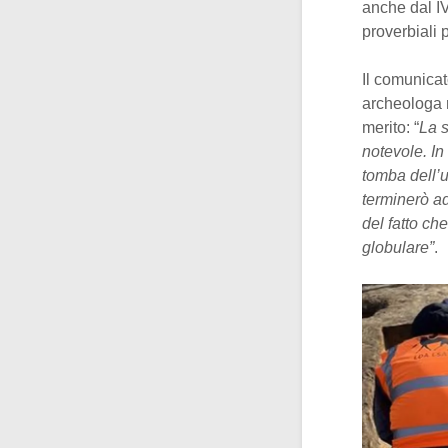
anche dal I
proverbiali 
Il comunicat
archeologa r
merito: “
La s
notevole. In
tomba dell’
terminerò ad 
del fatto ch
globulare”
.