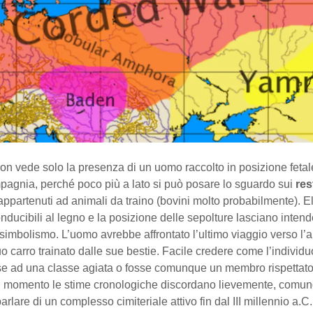
non vede solo la presenza di un uomo raccolto in posizione fetal
pagnia, perché poco più a lato si può posare lo sguardo sui
res
ppartenuti ad animali da traino (bovini molto probabilmente). E
onducibili al legno e la posizione delle sepolture lasciano inten
simbolismo. L’uomo avrebbe affrontato l’ultimo viaggio verso l’a
o carro trainato dalle sue bestie. Facile credere come l’individu
e ad una classe agiata o fosse comunque un membro rispettato
l momento le stime cronologiche discordano lievemente, comu
lare di un complesso cimiteriale attivo fin dal III millennio a.C.