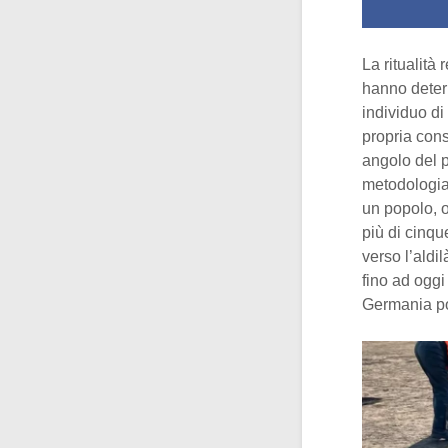
La ritualità 
hanno determ
individuo di
propria cons
angolo del 
metodologia.
un popolo, o
più di cinqu
verso l’aldil
fino ad oggi
Germania po