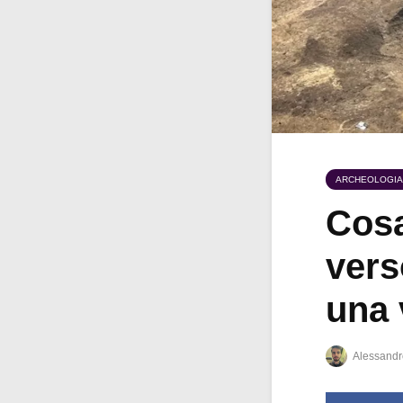
ARCHEOLOGIA
Cosa
verso
una 
Alessandr