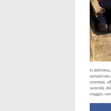
In definitiv
semplicistic
orientale, a
serenità, de
viaggio, no