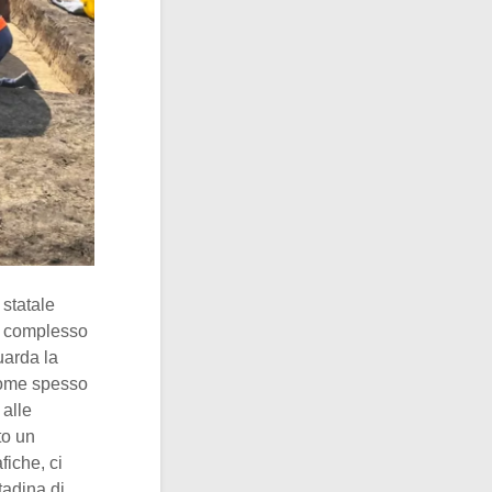
statale
un complesso
uarda la
 Come spesso
 alle
to un
fiche, ci
tadina di