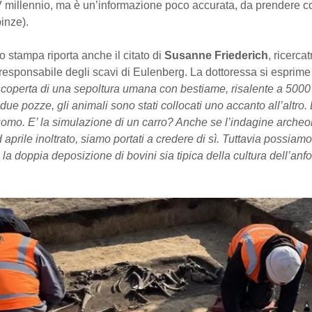
V millennio, ma è un’informazione poco accurata, da prendere c
pinze).
o stampa riporta anche il citato di
Susanne Friederich
, ricerca
esponsabile degli scavi di Eulenberg. La dottoressa si esprime 
coperta di una sepoltura umana con bestiame, risalente a 5000 
 due pozze, gli animali sono stati collocati uno accanto all’altro. 
uomo. E’ la simulazione di un carro? Anche se l’indagine archeo
aprile inoltrato, siamo portati a credere di sì. Tuttavia possiamo 
e la doppia deposizione di bovini sia tipica della cultura dell’anf