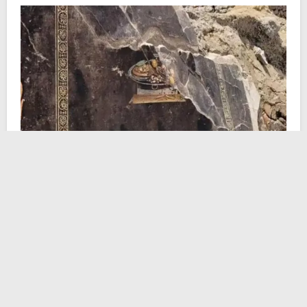
Tutti hanno pensato che si potesse trattare di un
lontano antenato della pizza. Ne veniamo a
conoscenza grazie ad un lavoro di restauro di una
delle
domus
pompeiane. Nel particolare il soggetto
del dipinto sarebbe uno ”
Xenìa
”, ovvero, un dono che
si offriva agli ospiti per accoglierli. Questo affonda le
sue radici in un’antica tradizione greca: del resto a
Pompei, fino ad un periodo molto vicino alla classicità,