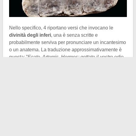
Nello specifico, 4 riportano versi che invocano le
divinità degli inferi
, una è senza scritte e
probabilmente serviva per pronunciare un incantesimo
o un anatema. La traduzione approssimativamente è
questa: ”
Ecate, Artemis, Hermes: gettate il vostro odio
su Fanagora e Demetrios, e sulla loro taverna e sulle
loro proprietà e possedimenti. Legherò il mio nemico
Demetrio e Fanagora, nel sangue e nella cenere, con
tutti i morti. Nemmeno il prossimo ciclo di quattro anni
vi libererà. Ti legherò in un tal modo, Demetrio, il più
duramente possibile, e colpirò la tua lingua con
un Kynetos.
”