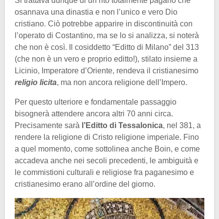
Si trattava dunque di un rito totalmente pagano che
osannava una dinastia e non l’unico e vero Dio
cristiano. Ciò potrebbe apparire in discontinuità con
l’operato di Costantino, ma se lo si analizza, si noterà
che non è così. Il cosiddetto “Editto di Milano” del 313
(che non è un vero e proprio editto!), stilato insieme a
Licinio, Imperatore d’Oriente, rendeva il cristianesimo
religio licita
, ma non ancora religione dell’Impero.
Per questo ulteriore e fondamentale passaggio
bisognerà attendere ancora altri 70 anni circa.
Precisamente sarà
l’Editto di Tessalonica
, nel 381, a
rendere la religione di Cristo religione imperiale. Fino
a quel momento, come sottolinea anche Boin, e come
accadeva anche nei secoli precedenti, le ambiguità e
le commistioni culturali e religiose fra paganesimo e
cristianesimo erano all’ordine del giorno.