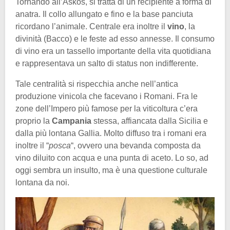
Tornando all’Askos, si tratta di un recipiente a forma di
anatra. Il collo allungato e fino e la base panciuta
ricordano l’animale. Centrale era inoltre il
vino
, la
divinità (Bacco) e le feste ad esso annesse. Il consumo
di vino era un tassello importante della vita quotidiana
e rappresentava un salto di status non indifferente.
Tale centralità si rispecchia anche nell’antica
produzione vinicola che facevano i Romani. Fra le
zone dell’Impero più famose per la viticoltura c’era
proprio la
Campania
stessa, affiancata dalla Sicilia e
dalla più lontana Gallia. Molto diffuso tra i romani era
inoltre il “
posca
“, ovvero una bevanda composta da
vino diluito con acqua e una punta di aceto. Lo so, ad
oggi sembra un insulto, ma è una questione culturale
lontana da noi.