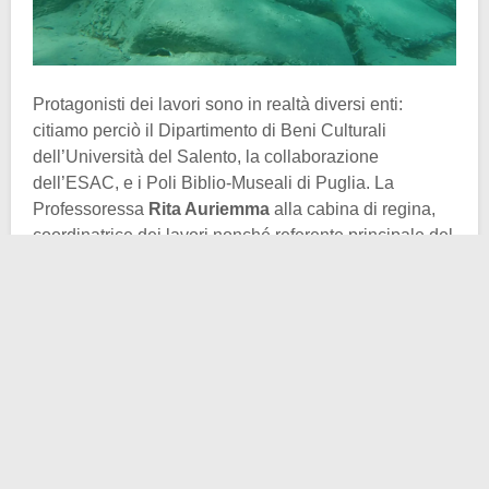
Protagonisti dei lavori sono in realtà diversi enti:
citiamo perciò il Dipartimento di Beni Culturali
dell’Università del Salento, la collaborazione
dell’ESAC, e i Poli Biblio-Museali di Puglia. La
Professoressa
Rita Auriemma
alla cabina di regina,
coordinatrice dei lavori nonché referente principale del
progetto. Dal 2020, come detto, si sta facendo il
massimo per “pulire” e quindi presentare al mondo
nella sua forma originale il porto romano dell’antica
Lupiae
(Lecce).
Questo è formato da blocchi parallelepipedi e altri
lavorati a canalette. La tecnica edilizia è quella “a
cassone”. I blocchi di calcarenite infatti vanno a
riempire sia i lati sia il centro del molo, intervallati da
pietrame locale. Si tratta di una tecnica costruttiva