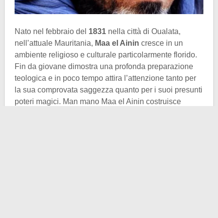
Nato nel febbraio del
1831
nella città di Oualata,
nell’attuale Mauritania,
Maa el Ainin
cresce in un
ambiente religioso e culturale particolarmente florido.
Fin da giovane dimostra una profonda preparazione
teologica e in poco tempo attira l’attenzione tanto per
la sua comprovata saggezza quanto per i suoi presunti
poteri magici. Man mano Maa el Ainin costruisce
attorno a sé una base d’appoggio non indifferente.
La sua influenza colpisce soprattutto il Sultano
marocchino, d’altronde tra sultani ci si intende. La
massima autorità marocchina si serve dello
shaykh
(saggio) per estendere il proprio dominio a sud, verso
il Mali e la Mauritania. Anche il Sultano Blu ha da
guadagnarci da questa alleanza, in quanto più
espandere ancor di più la sua influenza.