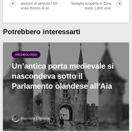
stazioni di servizio? Gli
famiglia scoperta in Cina
scavi dicono di si!
dopo 1.800 anni
Potrebbero interessarti
ARCHEOLOGIA
Un’antica porta medievale si
nascondeva sotto il
Parlamento olandese all’Aia
Manuela Chimera