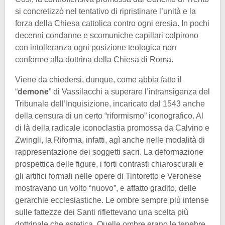
si concretizzò nel tentativo di ripristinare l’unità e la
forza della Chiesa cattolica contro ogni eresia. In pochi
decenni condanne e scomuniche capillari colpirono
con intolleranza ogni posizione teologica non
conforme alla dottrina della Chiesa di Roma.
Viene da chiedersi, dunque, come abbia fatto il
“
demone
” di Vassilacchi a superare l’intransigenza del
Tribunale dell’Inquisizione, incaricato dal 1543 anche
della censura di un certo “riformismo” iconografico. Al
di là della radicale iconoclastia promossa da Calvino e
Zwingli, la Riforma, infatti, agì anche nelle modalità di
rappresentazione dei soggetti sacri. La deformazione
prospettica delle figure, i forti contrasti chiaroscurali e
gli artifici formali nelle opere di Tintoretto e Veronese
mostravano un volto “nuovo”, e affatto gradito, delle
gerarchie ecclesiastiche. Le ombre sempre più intense
sulle fattezze dei Santi riflettevano una scelta più
dottrinale che estetica. Quelle ombre erano le tenebre