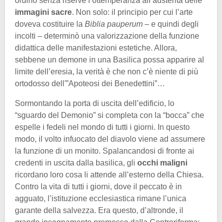
ordinò senza riserve l’ottemperanza all’austerità delle
immagini sacre
. Non solo: il principio per cui l’arte
doveva costituire la
Biblia pauperum
– e quindi degli
incolti – determinò una valorizzazione della funzione
didattica delle manifestazioni estetiche. Allora,
sebbene un demone in una Basilica possa apparire al
limite dell’eresia, la verità è che non c’è niente di più
ortodosso dell'”Apoteosi dei Benedettini”…
Sormontando la porta di uscita dell’edificio, lo
“sguardo del Demonio” si completa con la “bocca” che
espelle i fedeli nel mondo di tutti i giorni. In questo
modo, il volto infuocato del diavolo viene ad assumere
la funzione di un monito. Spalancandosi di fronte ai
credenti in uscita dalla basilica, gli
occhi maligni
ricordano loro cosa li attende all’esterno della Chiesa.
Contro la vita di tutti i giorni, dove il peccato è in
agguato, l’istituzione ecclesiastica rimane l’unica
garante della salvezza. Era questo, d’altronde, il