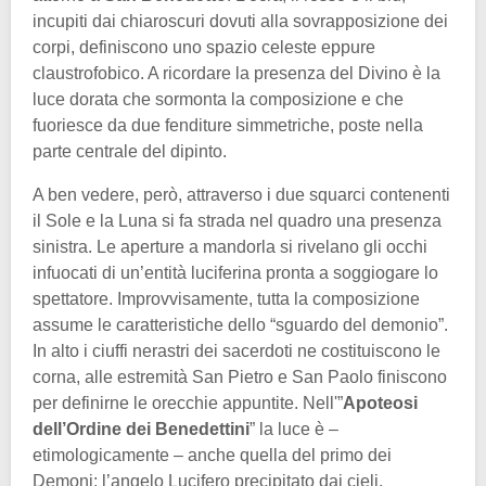
incupiti dai chiaroscuri dovuti alla sovrapposizione dei
corpi, definiscono uno spazio celeste eppure
claustrofobico. A ricordare la presenza del Divino è la
luce dorata che sormonta la composizione e che
fuoriesce da due fenditure simmetriche, poste nella
parte centrale del dipinto.
A ben vedere, però, attraverso i due squarci contenenti
il Sole e la Luna si fa strada nel quadro una presenza
sinistra. Le aperture a mandorla si rivelano gli occhi
infuocati di un’entità luciferina pronta a soggiogare lo
spettatore. Improvvisamente, tutta la composizione
assume le caratteristiche dello “sguardo del demonio”.
In alto i ciuffi nerastri dei sacerdoti ne costituiscono le
corna, alle estremità San Pietro e San Paolo finiscono
per definirne le orecchie appuntite. Nell'”
Apoteosi
dell’Ordine dei Benedettini
” la luce è –
etimologicamente – anche quella del primo dei
Demoni: l’angelo Lucifero precipitato dai cieli.