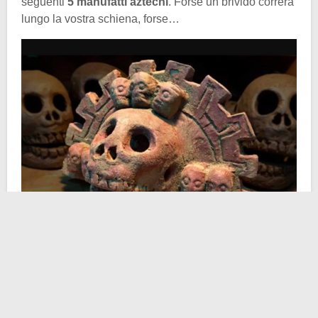
seguenti
5 manufatti aztechi
. Forse un brivido correrà
lungo la vostra schiena, forse…
1- Il Fischio della Morte
. Scoperti dagli archeologi in
alcune sepolture non troppo tempo fa, questi fischietti
intimidatori sono tutt’ora fonte di discussione