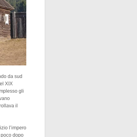
ndo da sud
el XIX
mplesso gli
evano
ollava il
nizio l’impero
a, poco dopo