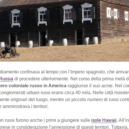
diamento confinava al tempo con l’Impero spagnolo, che arriva
Russia
di procedere ulteriormente. Nel corso della prima metà d
pero coloniale russo in America
raggiunse il suo acme. Nel co
 conglomerati urbani russi erano circa 40 mila. Nelle città risied
nte originari del luogo, mentre un piccolo numero di russi contr
amministrava i territori.
ori russi furono anche i primi a giungere sulle
isole Hawaii
. All’i
prese in considerazione l’annessione di questi territori. Tuttavi