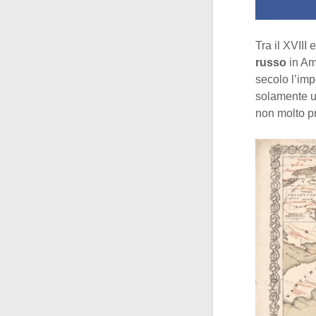
Tra il XVIII
russo
in Am
secolo l’imp
solamente un
non molto pr