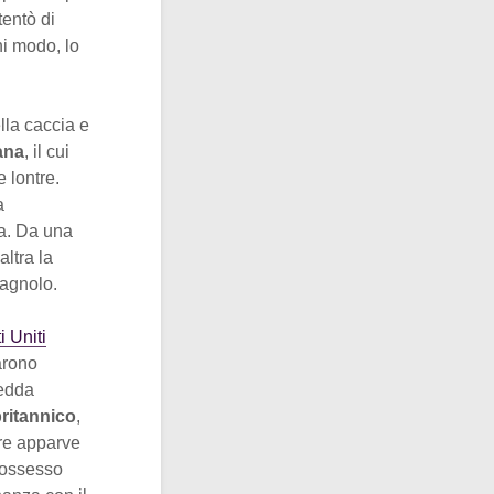
tentò di
ni modo, lo
lla caccia e
ana
, il cui
e lontre.
a
a. Da una
altra la
pagnolo.
i Uniti
arono
redda
ritannico
,
are apparve
 possesso