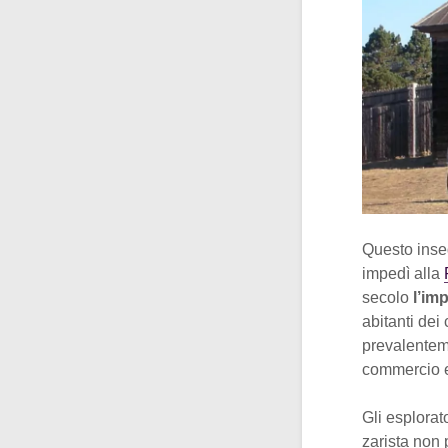
Questo inse
impedì alla
secolo
l’im
abitanti dei
prevalenteme
commercio e 
Gli esplorat
zarista non 