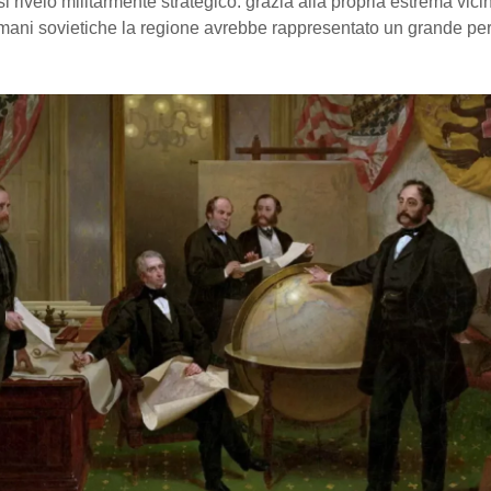
si rivelò militarmente strategico: grazia alla propria estrema vici
mani sovietiche la regione avrebbe rappresentato un grande per