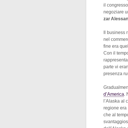
il congresso
negoziare un
zar Alessa
Il business 
nel commerci
fine era quel
Con il temp
rappresenta
parte vi eran
presenza rus
Gradualmente
d’America
.
l’Alaska al 
regione era p
che al tempo
svantaggioso