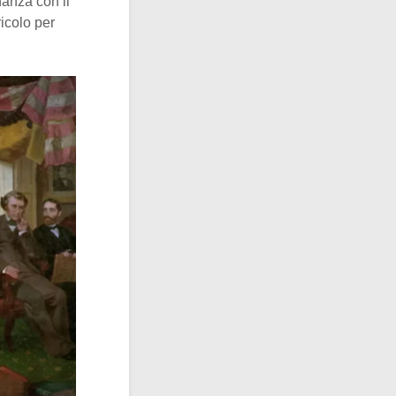
nanza con il
icolo per