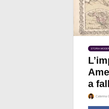
STORIA MODE
L’im
Amer
a fal
Caterina C