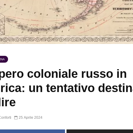
RNA
pero coloniale russo in
ica: un tentativo destin
lire
onforti
25 Aprile 2024