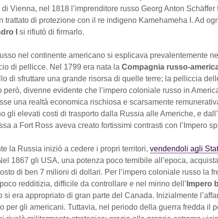
 di Vienna, nel 1818 l’imprenditore russo Georg Anton Schäffer 
 trattato di protezione con il re indigeno Kamehameha I. Ad og
ndro I
si rifiutò di firmarlo.
russo nel continente americano si esplicava prevalentemente ne
o di pellicce. Nel 1799 era nata la
Compagnia russo-americ
lo di sfruttare una grande risorsa di quelle terre; la pelliccia dell
o però, divenne evidente che l’impero coloniale russo in Americ
sse una realtà economica rischiosa e scarsamente remunerativ
o gli elevati costi di trasporto dalla Russia alle Americhe, e dall’
sa a Fort Ross aveva creato fortissimi contrasti con l’Impero s
 la Russia iniziò a cedere i propri territori,
vendendoli agli Stat
 Nel 1867 gli USA, una potenza poco temibile all’epoca, acquist
costo di ben 7 milioni di dollari. Per l’impero coloniale russo la f
oco redditizia, difficile da controllare e nel mirino dell’
Impero b
 si era appropriato di gran parte del Canada. Inizialmente l’aff
 per gli americani. Tuttavia, nel periodo della guerra fredda il