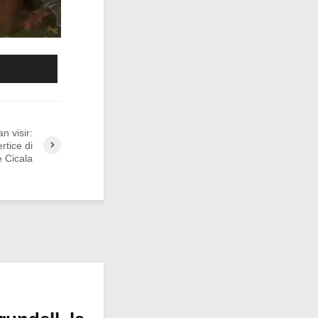
n visir:
rtice di
e Cicala