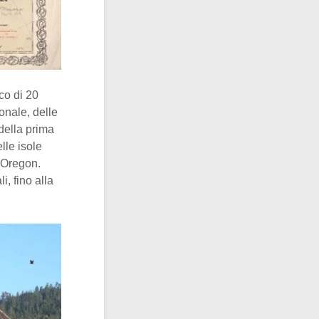
co di 20
onale, delle
 della prima
lle isole
l’Oregon.
, fino alla