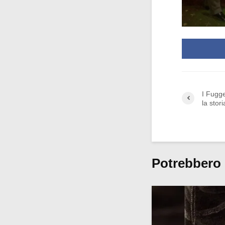
I Fugge
la stor
Potrebbero 