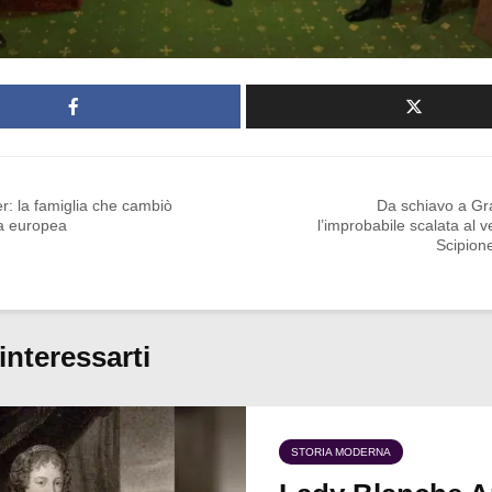
r: la famiglia che cambiò
Da schiavo a Gra
ia europea
l’improbabile scalata al ve
Scipion
interessarti
STORIA MODERNA