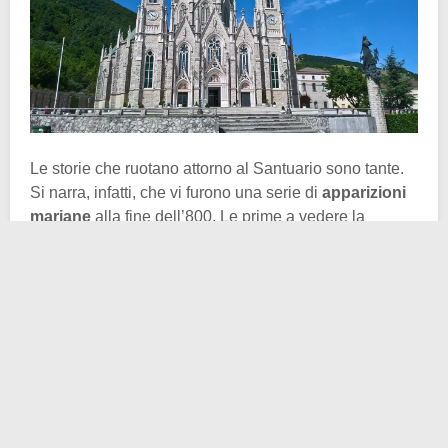
Le storie che ruotano attorno al Santuario sono tante.
Si narra, infatti, che vi furono una serie di
apparizioni
mariane
alla fine dell’800. Le prime a vedere la
Madonna furono Fabiana Cicchino e Serafina
Valentino, due contadine. Queste, nel marzo del 1888,
si trovavano alle pendici del
Monte Patalecchia
con
due pecore e, secondo il racconto, mentre erano sulla
strada del ritorno si accorsero di aver smarrito una
pecora. ”Bibiana” (così era chiamata Fabiana) la vide
in lontananza in mezzo ad una siepe, dalla quale
proveniva una luce eterea. Così, incuriosita, si
avvicinò e vide qualcosa che non si sarebbe mai