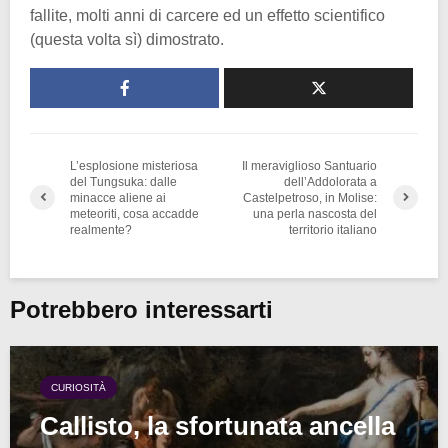
fallite, molti anni di carcere ed un effetto scientifico
(questa volta sì) dimostrato.
L’esplosione misteriosa
Il meraviglioso Santuario
del Tungsuka: dalle
dell’Addolorata a
minacce aliene ai
Castelpetroso, in Molise:
meteoriti, cosa accadde
una perla nascosta del
realmente?
territorio italiano
Potrebbero interessarti
CURIOSITÀ
Callisto, la sfortunata ancella