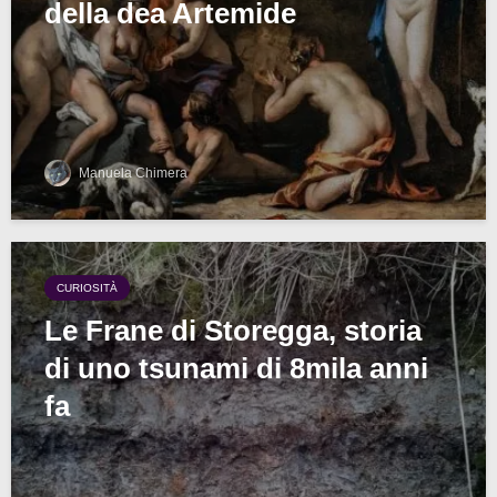
della dea Artemide
Manuela Chimera
CURIOSITÀ
Le Frane di Storegga, storia
di uno tsunami di 8mila anni
fa