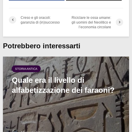
Creso e gli oracoli:
Riciclare le ossa umane:
garanzia di (in)successo
gli uomini del Neolitico e
l’economia circolare
Potrebbero interessarti
STORIA ANTICA
Quale era il livello di
alfabetizzazione dei faraoni?