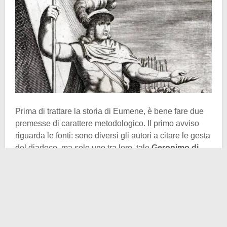
Prima di trattare la storia di Eumene, è bene fare due
premesse di carattere metodologico. Il primo avviso
riguarda le fonti: sono diversi gli autori a citare le gesta
del diadoco, ma solo uno tra loro, tale
Geronimo di
Cardia
, riporta per filo e per segno i tratti salienti della
sua vita. Come avrete notato dal nome, i due si
conoscevano in quanto conterranei. La vicinanza che
li riguardava potrebbe aver influito sul giudizio storico
trasmesso ai posteri. Ne consegue la seconda
premessa, per la quale non tutto ciò che sappiamo su