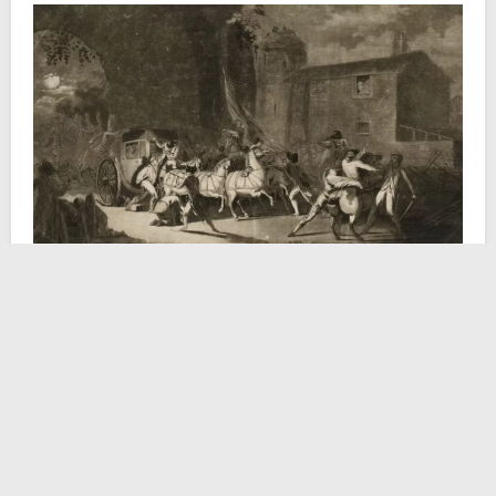
Dopo qualche esitazione il debole Luigi XVI cedette
alle pressioni e acconsentì ad organizzare una fuga.
Le linee guida erano semplici. La famiglia reale
avrebbe viaggiato sotto la copertura della baronessa
Von Korff
e dei suoi servitori. La baronessa era
sposata con un ufficiale russo, che li avrebbe aspettati
a
Francoforte
. Ma non si trattava di un’impresa
semplice per gli standard dell’epoca. 286 chilometri