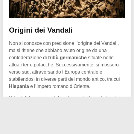
Origini dei Vandali
Non si conosce con precisione l’origine dei Vandali,
ma si ritiene che abbiano avuto origine da una
confederazione di
tribù germaniche
situate nelle
attuali terre polacche. Successivamente, si mossero
verso sud, attraversando l’Europa centrale e
stabilendosi in diverse parti del mondo antico, tra cui
Hispania
e l’impero romano d’Oriente.
I Vandali furono uno dei tanti popoli migranti che si
mossero attraverso l’Europa durante il periodo delle
grandi
migrazioni
. Questo periodo fu caratterizzato da
massicci spostamenti di popolazioni, causati da fattori
come la pressione demografica e la
disintegrazione