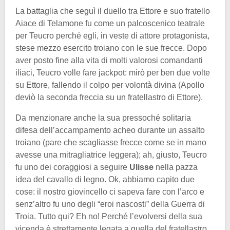
La battaglia che seguì il duello tra Ettore e suo fratello
Aiace di Telamone fu come un palcoscenico teatrale
per Teucro perché egli, in veste di attore protagonista,
stese mezzo esercito troiano con le sue frecce. Dopo
aver posto fine alla vita di molti valorosi comandanti
iliaci, Teucro volle fare jackpot: mirò per ben due volte
su Ettore, fallendo il colpo per volontà divina (Apollo
deviò la seconda freccia su un fratellastro di Ettore).
Da menzionare anche la sua pressoché solitaria
difesa dell’accampamento acheo durante un assalto
troiano (pare che scagliasse frecce come se in mano
avesse una mitragliatrice leggera); ah, giusto, Teucro
fu uno dei coraggiosi a seguire
Ulisse
nella pazza
idea del cavallo di legno. Ok, abbiamo capito due
cose: il nostro giovincello ci sapeva fare con l’arco e
senz’altro fu uno degli “eroi nascosti” della Guerra di
Troia. Tutto qui? Eh no! Perché l’evolversi della sua
vicenda è strettamente legata a quella del fratellastro.