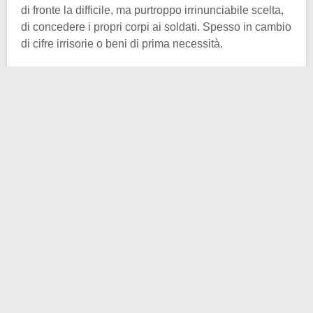
di fronte la difficile, ma purtroppo irrinunciabile scelta,
di concedere i propri corpi ai soldati. Spesso in cambio
di cifre irrisorie o beni di prima necessità.
Se proprio non era un rapporto non consenziente,
pochissimo ci mancava. C’è però da sottolineare che
alcuni legami si creavano veramente, certo un minimo
frangente nell’ampio spettro preso in considerazione.
Questa peculiare e triste situazione venne – come al
solito – canzonata e cantata a Napoli. Nasceva così la
celebre
Tammuriata Nera
.