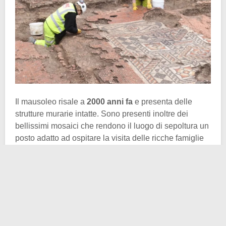
Il mausoleo risale a
2000 anni fa
e presenta delle
strutture murarie intatte. Sono presenti inoltre dei
bellissimi mosaici che rendono il luogo di sepoltura un
posto adatto ad ospitare la visita delle ricche famiglie
londinesi di epoca Romana.
Il Museum of London Archaeology (MOLA) definisce il
mausoleo come quello più intatto dell’epoca in
questione a vedere la luce, raggiungendo per
importanza il mosaico della stessa zona. Ma
comunque i rinvenimenti non si limitarono al luogo di