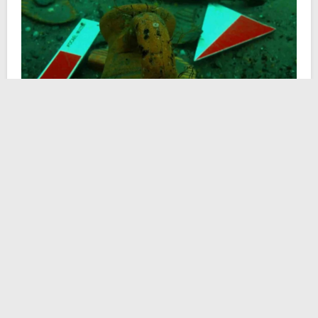
Spedizioni subacquee ad una distanza di 80 metri
dalla costa hanno permesso ai ricercatori di compiere
un vero e proprio viaggio nel tempo. Il
Mar Nero
, come
ormai siamo abituati a constatare, sembra riservare
ogniqualvolta delle sorprese sensazionali. Sotto la
supervisione del Ministero della Cultura e del Turismo
turco e della Direzione Generale dei Beni Culturali e
dei Musei, i sub-archeologi hanno condotto la prima
indagine subacquea di carattere scientifico al largo