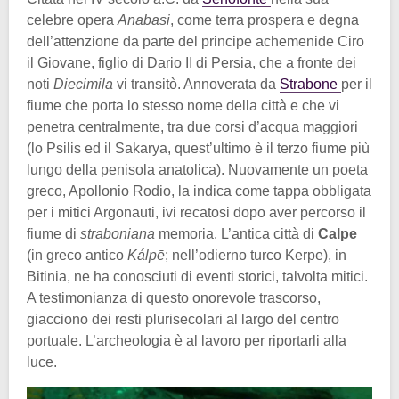
celebre opera
Anabasi
, come terra prospera e degna
dell’attenzione da parte del principe achemenide Ciro
il Giovane, figlio di Dario II di Persia, che a fronte dei
noti
Diecimila
vi transitò. Annoverata da
Strabone
per il
fiume che porta lo stesso nome della città e che vi
penetra centralmente, tra due corsi d’acqua maggiori
(lo Psilis ed il Sakarya, quest’ultimo è il terzo fiume più
lungo della penisola anatolica). Nuovamente un poeta
greco, Apollonio Rodio, la indica come tappa obbligata
per i mitici Argonauti, ivi recatosi dopo aver percorso il
fiume di
straboniana
memoria. L’antica città di
Calpe
(in greco antico
Kálpē
; nell’odierno turco Kerpe), in
Bitinia, ne ha conosciuti di eventi storici, talvolta mitici.
A testimonianza di questo onorevole trascorso,
giacciono dei resti plurisecolari al largo del centro
portuale. L’archeologia è al lavoro per riportarli alla
luce.