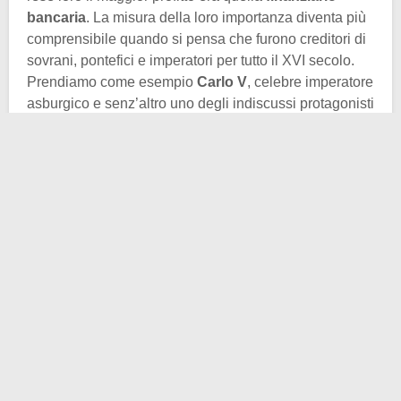
bancaria
. La misura della loro importanza diventa più
comprensibile quando si pensa che furono creditori di
sovrani, pontefici e imperatori per tutto il XVI secolo.
Prendiamo come esempio
Carlo V
, celebre imperatore
asburgico e senz’altro uno degli indiscussi protagonisti
del
Rinascimento
. A garantirgli l’ascesa al trono
imperiale, grazie alle tangenti pagate ai sette principi
elettori, furono proprio i Fugger.