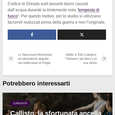
Codice di Dresda subì pesanti danni causati
dall’acqua durante la tristemente nota “
tempesta di
fuoco
“. Per questo motivo, per lo studio si utilizzano
facsimili realizzati prima della guerra e non l’originale.
Lo Speculum Alchemiae,
Addio a Toto Cutugno,
un laboratorio segreto
“l’italiano” più fiero e la
nei sotterranei di Praga
sua storia
Potrebbero interessarti
CURIOSITÀ
Callisto, la sfortunata ancella