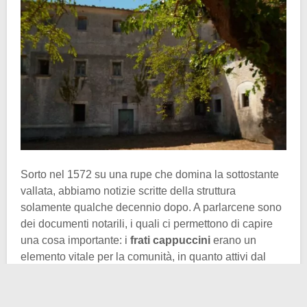
Sorto nel 1572 su una rupe che domina la sottostante
vallata, abbiamo notizie scritte della struttura
solamente qualche decennio dopo. A parlarcene sono
dei documenti notarili, i quali ci permettono di capire
una cosa importante: i
frati cappuccini
erano un
elemento vitale per la comunità, in quanto attivi dal
punto di vista sociale. La centralità del convento fino
agli anni ’20 del XVIII secolo fu indiscussa. Poi, per
motivi non meglio noti, tale rilevanza decadde. Ed è