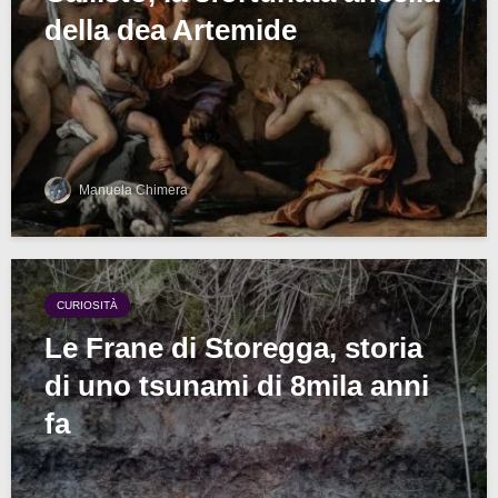
della dea Artemide
Manuela Chimera
CURIOSITÀ
Le Frane di Storegga, storia
di uno tsunami di 8mila anni
fa