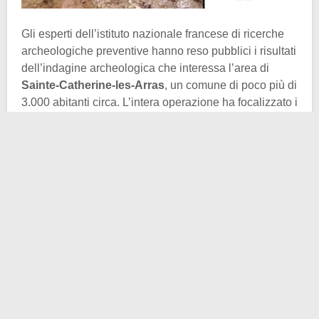
Gli esperti dell’istituto nazionale francese di ricerche
archeologiche preventive hanno reso pubblici i risultati
dell’indagine archeologica che interessa l’area di
Sainte-Catherine-les-Arras
, un comune di poco più di
3.000 abitanti circa. L’intera operazione ha focalizzato i
propri sforzi sul sito archeologico di
epoca gallo-
romana
. In particolare sembra che nell’area vi fosse, a
partire dal
50 a.C.
e fino al II secolo d.C., un
insediamento dedito alla produzione, tanto agricola
quanto artigianale e mineraria.