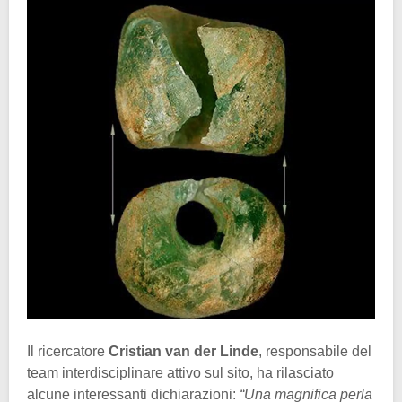
Il ricercatore
Cristian van der Linde
, responsabile del
team interdisciplinare attivo sul sito, ha rilasciato
alcune interessanti dichiarazioni:
“Una magnifica perla