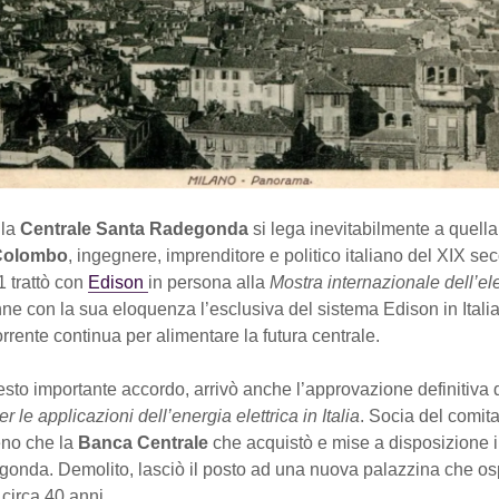
lla
Centrale Santa Radegonda
si lega inevitabilmente a quella
Colombo
, ingegnere, imprenditore e politico italiano del XIX sec
1 trattò con
Edison
in persona alla
Mostra internazionale dell’elet
nne con la sua eloquenza l’esclusiva del sistema Edison in Italia
rrente continua per alimentare la futura centrale.
sto importante accordo, arrivò anche l’approvazione definitiva 
 le applicazioni dell’energia elettrica in Italia
. Socia del comita
eno che la
Banca Centrale
che acquistò e mise a disposizione il
onda. Demolito, lasciò il posto ad una nuova palazzina che osp
 circa 40 anni.