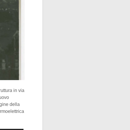
ruttura in via
nuovo
gine della
rmoelettrica