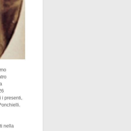
omo
atro
a
 26
 i presenti,
Ponchielli.
i nella