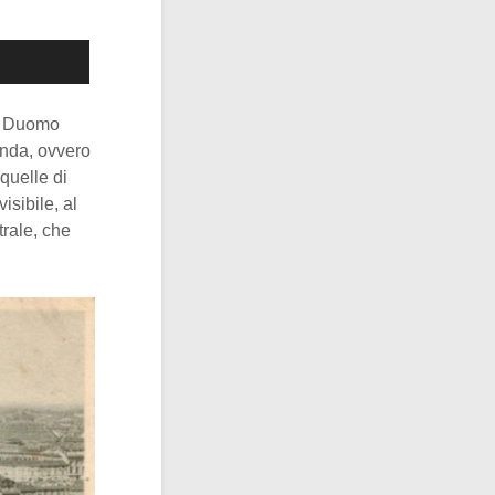
ul Duomo
onda, ovvero
quelle di
isibile, al
rale, che