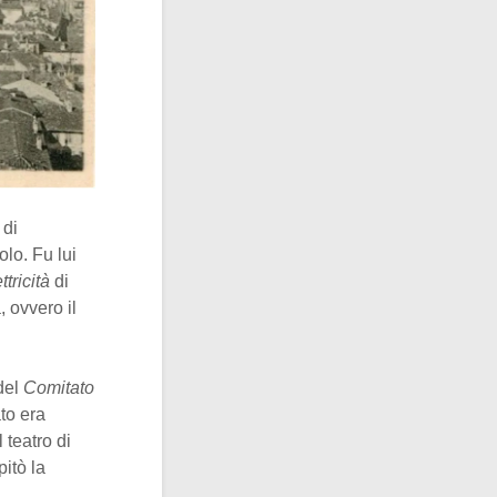
 di
olo. Fu lui
tricità
di
, ovvero il
del
Comitato
to era
 teatro di
itò la