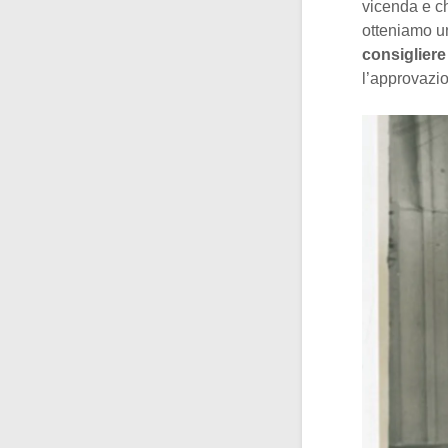
vicenda e c
otteniamo u
consiglier
l’approvazio