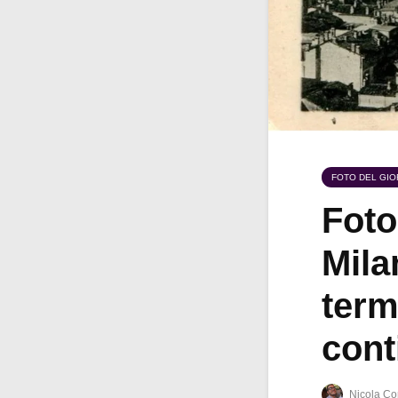
FOTO DEL GI
Foto
Mila
term
cont
Nicola Co