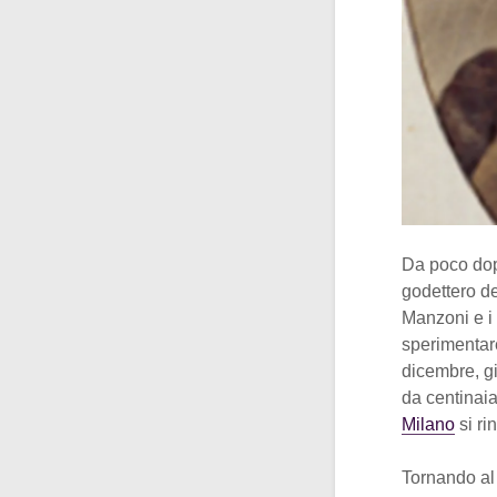
Da poco dop
godettero del
Manzoni e i 
sperimentare
dicembre, gio
da centinaia
Milano
si ri
Tornando al