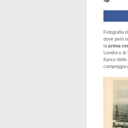
Fotografia 
dove però l
la
prima cen
Londra e di 
fianco dell
campeggia n