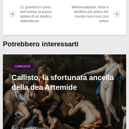
21 grammi è il peso
Weihenstephan, forse il
dell’anima: la pazza
birrificio più antico del
ipotesi di un medico
mondo non è poi così
statunitense
antico
Potrebbero interessarti
CURIOSITÀ
Callisto, la sfortunata ancella
della dea Artemide
Manuela Chimera