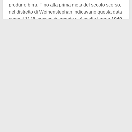
produrre birra. Fino alla prima metà del secolo scorso,
nel distretto di Weihenstephan indicavano questa data
come il 1146, successivamente si è scelto l’anno
1040
.
Quest’ultima data sarebbe quella in cui Ottone di
Frisinga, vescovo bavarese, avrebbe concesso
all’abbazia di Weihenstephan il permesso di produrre
birra.
L’abbazia ovviamente già esisteva da qualche tempo,
si dice fosse sorta nell’VIII secolo. Una fonte storica
attendibile indica la presenza in loco di un “
giardino di
luppolo selvatico
“, ragion per cui si può addurre
come effettivamente la produzione di birra sia iniziata
già allora. Ma queste sono supposizioni che non
trovano preciso riscontro documentale.
Cronologicamente parlando, sappiamo come gli
ungheresi invasero la regione nel 955, distruggendo
purtroppo il monastero.