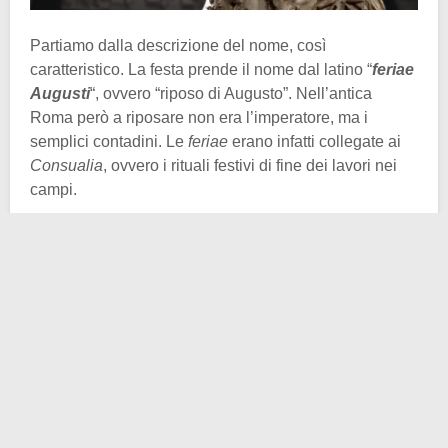
Partiamo dalla descrizione del nome, così
caratteristico. La festa prende il nome dal latino “
feriae
Augusti
“, ovvero “riposo di Augusto”. Nell’antica
Roma però a riposare non era l’imperatore, ma i
semplici contadini. Le
feriae
erano infatti collegate ai
Consualia
, ovvero i rituali festivi di fine dei lavori nei
campi.
Una peculiarità è inoltre che la festa pagana
cominciava il
1
°
agosto
, e si protraeva anche per tutto
il mese estivo. L’impero vedeva addobbi floreali, gare
di cavalli, e lauti banchetti. Inoltre era tradizione che i
contadini facessero gli auguri ai propri signori e che
questi, per rispetto del loro lavoro e per buon augurio,
gli dessero una ricompensa monetaria.