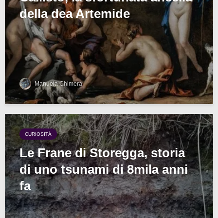
della dea Artemide
Manuela Chimera
CURIOSITÀ
Le Frane di Storegga, storia
di uno tsunami di 8mila anni
fa