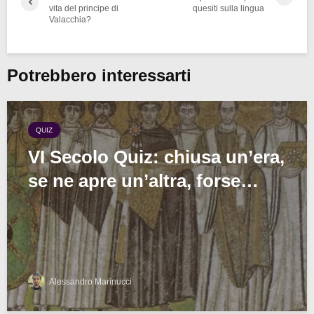
vita del principe di
quesiti sulla lingua
Valacchia?
Potrebbero interessarti
QUIZ
VI Secolo Quiz: chiusa un’era,
se ne apre un’altra, forse…
Alessandro Marinucci