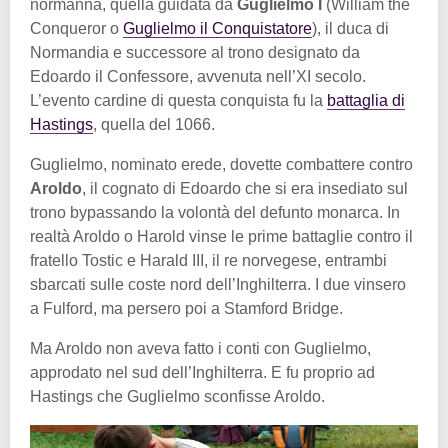
normanna, quella guidata da
Guglielmo I
(William the
Conqueror o
Guglielmo il Conquistatore
), il duca di
Normandia e successore al trono designato da
Edoardo il Confessore, avvenuta nell’XI secolo.
L’evento cardine di questa conquista fu la
battaglia di
Hastings
, quella del 1066.
Guglielmo, nominato erede, dovette combattere contro
Aroldo
, il cognato di Edoardo che si era insediato sul
trono bypassando la volontà del defunto monarca. In
realtà Aroldo o Harold vinse le prime battaglie contro il
fratello Tostic e Harald III, il re norvegese, entrambi
sbarcati sulle coste nord dell’Inghilterra. I due vinsero
a Fulford, ma persero poi a Stamford Bridge.
Ma Aroldo non aveva fatto i conti con Guglielmo,
approdato nel sud dell’Inghilterra. E fu proprio ad
Hastings che Guglielmo sconfisse Aroldo.