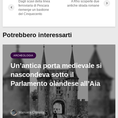
Dagli scavi della linea
A Rho scoperte due
ferroviaria di Pescara
antiche strada romane
riemerge un bastione
del Cinquecento
Potrebbero interessarti
ARCHEOLOGIA
Un’antica porta medievale si
nascondeva sotto il
Parlamento olandese all’Aia
Manuela Chimera