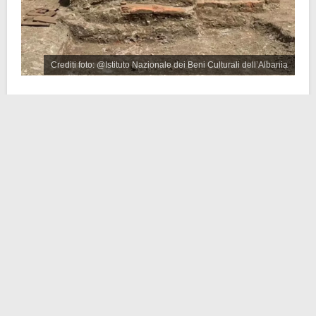
Crediti foto: @Istituto Nazionale dei Beni Culturali dell’Albania
Gli
archeologi
stavano scavano in un sito a
Durazzo
(nel sito doveva essere costruita una scuola a quanto
pare) quando hanno scoperto un quartiere romano
“d’elite”, così come definito dall’Istituto Nazionale del
Patrimonio Culturale dell’Albania in un post su
Facebook pubblicato lo scorso 9 maggio. Qui, fra le
rovine di una villa romana, ecco che sono saltate fuori
le tracce di una piscina coperta, decorata con
mosaici
ben conservati.
Dalle foto si vede una
piscina di forma rettangolare
,
unica nel suo genere (e di sicuro la prima mai trovata
in Albania). Nelle vicinanze, poi, sono emerse altre
due
vasche da bagno
poco profonde, con