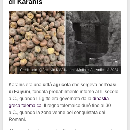
di Karanis
Crediti foto: @Archivio KMA Karanis/Motta et Al., Antichità 2024
Karanis era una
città agricola
che sorgeva nell’
oasi
di Faiyum
, fondata probabilmente intorno al III secolo
a.C., quando l’Egitto era governato dalla
dinastia
greca tolemaica
. Il regno tolemaico durò fino al 30
a.C., quando la zona venne poi conquistata dai
Romani.