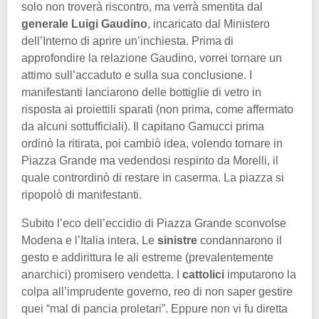
solo non troverà riscontro, ma verrà smentita dal
generale Luigi Gaudino
, incaricato dal Ministero
dell’Interno di aprire un’inchiesta. Prima di
approfondire la relazione Gaudino, vorrei tornare un
attimo sull’accaduto e sulla sua conclusione. I
manifestanti lanciarono delle bottiglie di vetro in
risposta ai proiettili sparati (non prima, come affermato
da alcuni sottufficiali). Il capitano Gamucci prima
ordinò la ritirata, poi cambiò idea, volendo tornare in
Piazza Grande ma vedendosi respinto da Morelli, il
quale contrordinò di restare in caserma. La piazza si
ripopolò di manifestanti.
Subito l’eco dell’eccidio di Piazza Grande sconvolse
Modena e l’Italia intera. Le
sinistre
condannarono il
gesto e addirittura le ali estreme (prevalentemente
anarchici) promisero vendetta. I
cattolici
imputarono la
colpa all’imprudente governo, reo di non saper gestire
quei “mal di pancia proletari”. Eppure non vi fu diretta