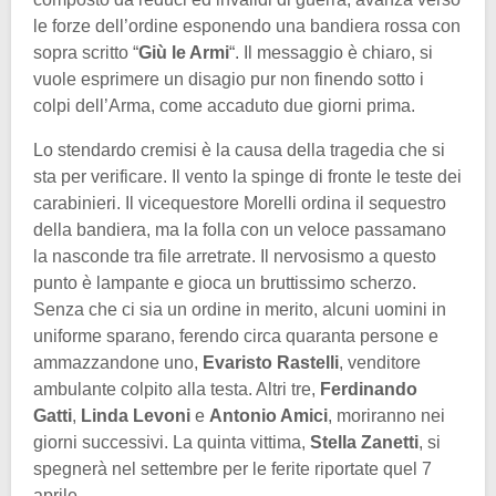
le forze dell’ordine esponendo una bandiera rossa con
sopra scritto “
Giù le Armi
“. Il messaggio è chiaro, si
vuole esprimere un disagio pur non finendo sotto i
colpi dell’Arma, come accaduto due giorni prima.
Lo stendardo cremisi è la causa della tragedia che si
sta per verificare. Il vento la spinge di fronte le teste dei
carabinieri. Il vicequestore Morelli ordina il sequestro
della bandiera, ma la folla con un veloce passamano
la nasconde tra file arretrate. Il nervosismo a questo
punto è lampante e gioca un bruttissimo scherzo.
Senza che ci sia un ordine in merito, alcuni uomini in
uniforme sparano, ferendo circa quaranta persone e
ammazzandone uno,
Evaristo Rastelli
, venditore
ambulante colpito alla testa. Altri tre,
Ferdinando
Gatti
,
Linda Levoni
e
Antonio Amici
, moriranno nei
giorni successivi. La quinta vittima,
Stella Zanetti
, si
spegnerà nel settembre per le ferite riportate quel 7
aprile.