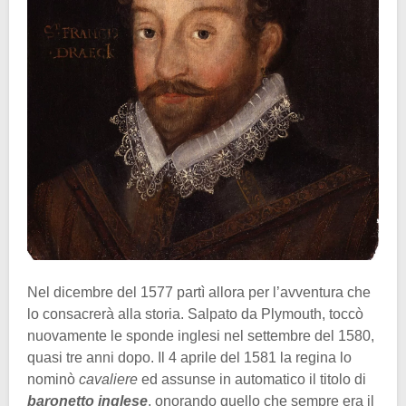
Nel dicembre del 1577 partì allora per l’avventura che
lo consacrerà alla storia. Salpato da Plymouth, toccò
nuovamente le sponde inglesi nel settembre del 1580,
quasi tre anni dopo. Il 4 aprile del 1581 la regina lo
nominò
cavaliere
ed assunse in automatico il titolo di
baronetto inglese
, onorando quello che sempre era il