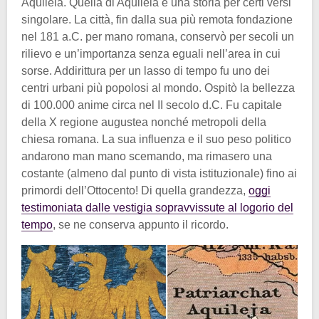
Aquileia. Quella di Aquileia è una storia per certi versi
singolare. La città, fin dalla sua più remota fondazione
nel 181 a.C. per mano romana, conservò per secoli un
rilievo e un’importanza senza eguali nell’area in cui
sorse. Addirittura per un lasso di tempo fu uno dei
centri urbani più popolosi al mondo. Ospitò la bellezza
di 100.000 anime circa nel II secolo d.C. Fu capitale
della X regione augustea nonché metropoli della
chiesa romana. La sua influenza e il suo peso politico
andarono man mano scemando, ma rimasero una
costante (almeno dal punto di vista istituzionale) fino ai
primordi dell’Ottocento! Di quella grandezza,
oggi
testimoniata dalle vestigia sopravvissute al logorio del
tempo
, se ne conserva appunto il ricordo.