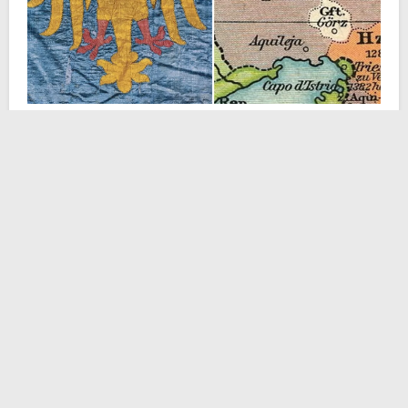
Ma se queste sono le ragioni presenti per le quali ho
sempre pensato al caso friulano come uno dei più
ambigui ed inconsueti, la vicenda che voglio narrarvi
raccoglie a piene mani da quel grandioso trascorso.
Una data ci è d’aiuto per la comprensione della storia:
il 3 aprile 1077. Giorno, mese ed anno riportati
fedelmente nelle iscrizioni imperiali riferite
all’infeudazione di Aquileia. Quel dì
Enrico IV di
Franconia
costituì il
Principato ecclesiastico di
Aquileia
come feudo imperiale. Perché lo fece?