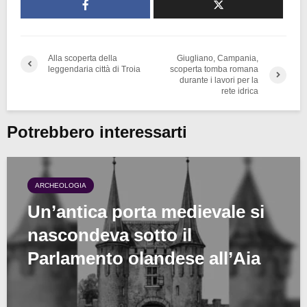
Alla scoperta della
Giugliano, Campania,
leggendaria città di Troia
scoperta tomba romana
durante i lavori per la
rete idrica
Potrebbero interessarti
ARCHEOLOGIA
Un’antica porta medievale si
nascondeva sotto il
Parlamento olandese all’Aia