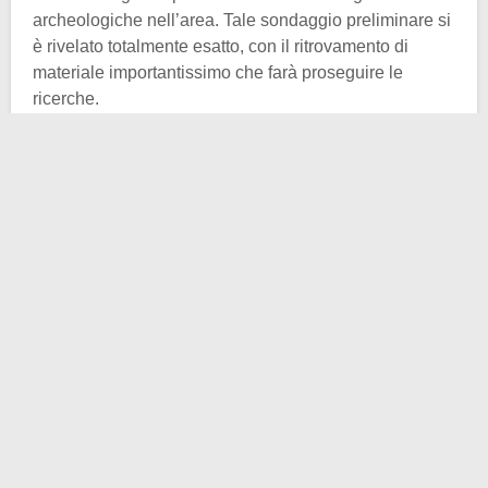
archeologiche nell’area. Tale sondaggio preliminare si
è rivelato totalmente esatto, con il ritrovamento di
materiale importantissimo che farà proseguire le
ricerche.
Sono emersi subito infatti diversi resti di
sepolture
.
Inoltre, si tratta di metodi e tempi diversi. Parliamo di
tombe
contenenti sia resti inumati che incinerati. Il
periodo storico preso in esame è di ben quattro secoli.
Esatto, si tratta di luoghi d’interesse culturale
appartenenti ad un arco cronologico che va dal II
secolo a.C. al II d.C. Una bella passeggiata fra riti
funebri di età repubblicana e poi imperiale.